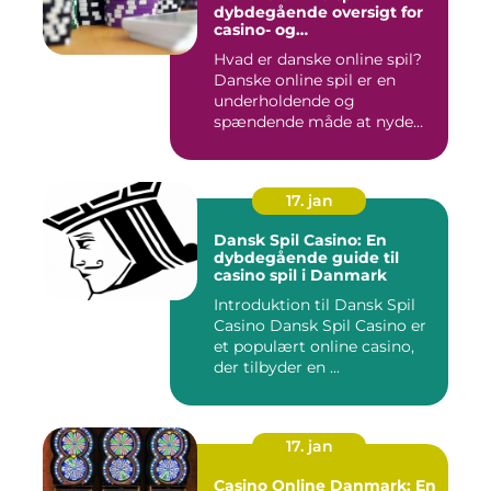
dybdegående oversigt for
casino- og
spilinteresserede
Hvad er danske online spil?
Danske online spil er en
underholdende og
spændende måde at nyde
casino...
17. jan
Dansk Spil Casino: En
dybdegående guide til
casino spil i Danmark
Introduktion til Dansk Spil
Casino Dansk Spil Casino er
et populært online casino,
der tilbyder en ...
17. jan
Casino Online Danmark: En