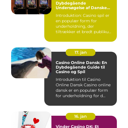
Dybdegående
Undersøgelse af Danske
Online Casinoer
Introduktion: Casino spil er
en populær form for
underholdning, der
tiltrækker et bredt publikum.
I ...
17. jan
Casino Online Dansk: En
Dybdegående Guide til
Casino og Spil
Introduktion til Casino
Online Dansk Casino online
dansk er en populær form
for underholdning for d...
16. jan
Vinder Casino DK: Et