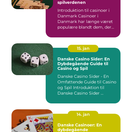
spilverdenen
Introduktion til casinoer i
Danmark Casinoer i
Danmark har længe været
populære blandt dem, der
søg...
15. jan
Danske Casino Sider: En
Dybdegående Guide til
Casino og Spil
Danske Casino Sider - En
Omfattende Guide til Casino
og Spil Introduktion til
Danske Casino Sider ...
14. jan
Danske Casinoer: En
dybdegående