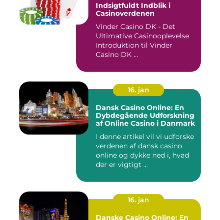
Indsigtfuldt Indblik i
Casinoverdenen
Vinder Casino DK - Det
Ultimative Casinooplevelse
Introduktion til Vinder
Casino DK ...
16. jan
Dansk Casino Online: En
Dybdegående Udforskning
af Online Casino i Danmark
I denne artikel vil vi udforske
verdenen af dansk casino
online og dykke ned i, hvad
der er vigtigt ...
16. jan
Danske Casino Online: En