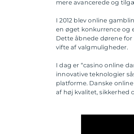
mere avancerede og tilgæ
I 2012 blev online gambling
en øget konkurrence og e
Dette åbnede dørene for 
vifte af valgmuligheder.
I dag er “casino online d
innovative teknologier så
platforme. Danske online
af høj kvalitet, sikkerhed