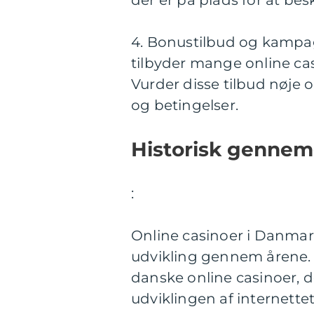
der er på plads for at bes
4. Bonustilbud og kampagn
tilbyder mange online ca
Vurder disse tilbud nøje o
og betingelser.
Historisk gennem
:
Online casinoer i Danma
udvikling gennem årene. 
danske online casinoer, 
udviklingen af internette