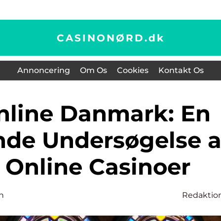
CASINONØRD.
dk
Annoncering
Om Os
Cookies
Kontakt Os
de Undersøgelse a
 Online Casinoer
n
Redaktio