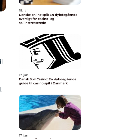
18. jan
Danske online spil: En dybdegående
oversigt for casino- og
spilinteresserede
l
17. jan
Dansk Spil Casino: En dybdegående
guide til casino spil i Danmark
.
17. jan