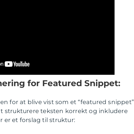
ering for Featured Snippet:
n for at blive vist som et “featured snippet
at strukturere teksten korrekt og inkludere
er et forslag til struktur: