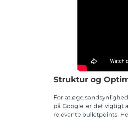
Struktur og Optim
For at øge sandsynlighede
på Google, er det vigtigt 
relevante bulletpoints. Her 