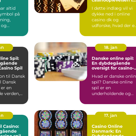
Danmark
ar altid
I dette indlæg vil vi
symbol på
dykke ned i online
ning,
casino dk og
 og
udforske, hvad der e
n for at
vigtigt for personer,
 Fra ...
de...
an
18. jan
ine Spil:
Danske online spil:
egående
En dybdegående
Casino Spil
oversigt for casino-
og spilinteressered
on til Dansk
Hvad er danske onli
sk
spil? Danske online
 er en
spil er en
e verden,
underholdende og
ækker
spændende måde at
.
nyde casino...
an
17. jan
l Casino:
Casino Online
egående
Danmark: En
asino spil i
Dybdegående