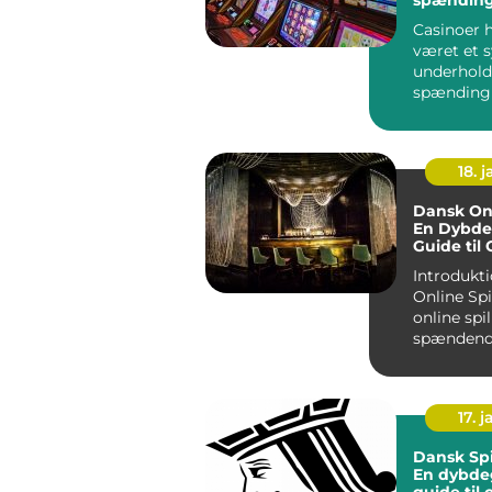
Casinoer h
været et 
underhold
spænding
mulighede
vinde stort.
18. j
Dansk Onl
En Dybd
Guide til 
Introdukti
Online Spil Dan
online spil
spændend
som tiltr
mange m..
17. j
Dansk Spi
En dybd
guide til c