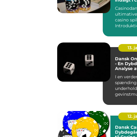
Danmark
Casinodan
ultimative
casino spi
Introdukti
13. j
Dansk On
- En Dyb
Analyse a
Casinove
I en verde
spænding
underhold
gevinstmu
online cas
utroligt po
12. j
Dansk Cas
Dybdegå
til Casino 