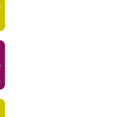
:
k
s
,