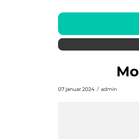
m
07 januar 2024
admin