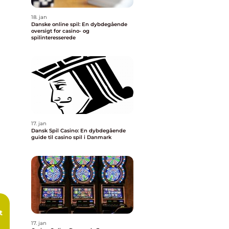
18. jan
Danske online spil: En dybdegående
oversigt for casino- og
spilinteresserede
17. jan
Dansk Spil Casino: En dybdegående
guide til casino spil i Danmark
t
17. jan