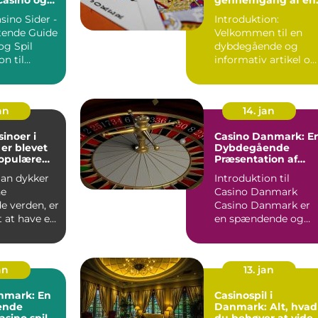
spændende verden
sino Sider -
Introduktion:
af spil og
tende Guide
Velkommen til en
underholdning
 og Spil
dybdegående og
on til
informativ artikel o
sino Sider
danske casinoer. Hvi
du har en ...
jan
14. jan
sinoer i
Casino Danmark: E
er blevet
Dybdegående
populære
Præsentation af
rsoner, der
Casinospil
an dykker
Introduktion til
er sig for
ne
Casino Danmark
l
 verden, er
Casino Danmark er
t at have en
en spændende og
else for,
underholdende
verden for spillere...
an
13. jan
nmark: En
Casinospil i
ende
Danmark: Alt, hvad
asino spil i
du behøver at vide