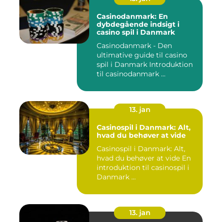
Casinodanmark: En
dybdegående indsigt i
casino spil i Danmark
Casinodanmark - Den
ultimative guide til casino
spil i Danmark Introduktion
til casinodanmark ...
13. jan
Casinospil i Danmark: Alt,
hvad du behøver at vide
Casinospil i Danmark: Alt,
hvad du behøver at vide En
introduktion til casinospil i
Danmark ...
13. jan