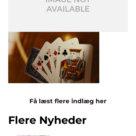
Få læst flere indlæg her
Flere Nyheder