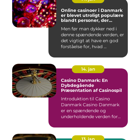
Online casinoer i Danmark
er blevet utroligt populære
blandt personer, der
interesserer sig for casino
Men før man dykker ned i
spil
denne spændende verden, er
det vigtigt at have en god
forståelse for, hvad ...
14. jan
Casino Danmark: En
Dybdegående
Præsentation af Casinospil
Introduktion til Casino
Danmark Casino Danmark
er en spændende og
underholdende verden for
spillere...
13. jan