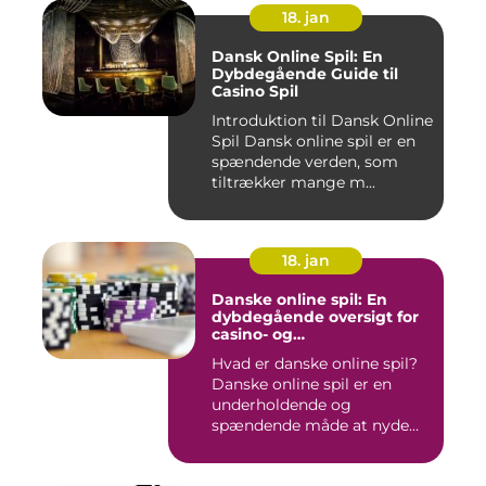
18. jan
Dansk Online Spil: En
Dybdegående Guide til
Casino Spil
Introduktion til Dansk Online
Spil Dansk online spil er en
spændende verden, som
tiltrækker mange m...
18. jan
Danske online spil: En
dybdegående oversigt for
casino- og
spilinteresserede
Hvad er danske online spil?
Danske online spil er en
underholdende og
spændende måde at nyde
casino...