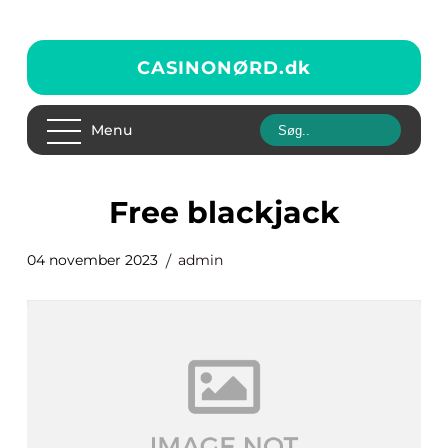
CASINONØRD.
dk
Menu
free blackjack
04 november 2023
admin