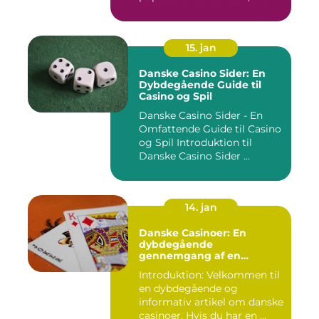
søg...
15. jan
Danske Casino Sider: En
Dybdegående Guide til
Casino og Spil
Danske Casino Sider - En
Omfattende Guide til Casino
og Spil Introduktion til
Danske Casino Sider ...
14. jan
Danske Casinoer: En
dybdegående
gennemgang af en
spændende verden af spil
Introduktion: Velkommen til
og underholdning
en dybdegående og
informativ artikel om danske
casinoer. Hvis du har en ...