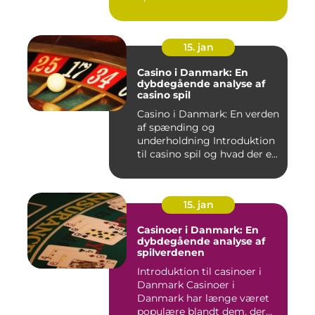
15. jan
Casino i Danmark: En
dybdegående analyse af
casino spil
Casino i Danmark: En verden
af spænding og
underholdning Introduktion
til casino spil og hvad der e...
15. jan
Casinoer i Danmark: En
dybdegående analyse af
spilverdenen
Introduktion til casinoer i
Danmark Casinoer i
Danmark har længe været
populære blandt dem, der