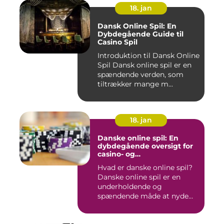
18. jan
Dansk Online Spil: En
Dybdegående Guide til
Casino Spil
Introduktion til Dansk Online
Spil Dansk online spil er en
spændende verden, som
tiltrækker mange m...
18. jan
Danske online spil: En
dybdegående oversigt for
casino- og
spilinteresserede
Hvad er danske online spil?
Danske online spil er en
underholdende og
spændende måde at nyde
casino...