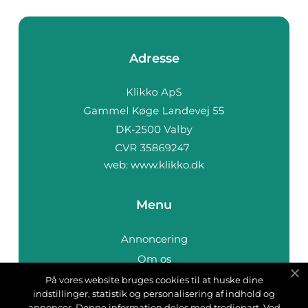
Adresse
web:
www.klikko.dk
Menu
Annoncering
Om os
Cookies
På vores website bruges cookies til at huske dine
indstillinger, statistik og personalisering af indhold og
Kontakt os
annoncer. Denne information deles med tredjepart. Ved