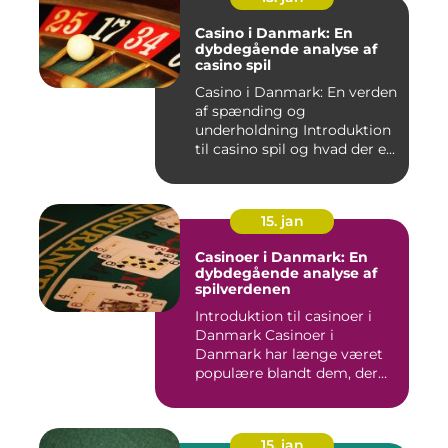
Casino i Danmark: En
dybdegående analyse af
casino spil
Casino i Danmark: En verden
af spænding og
underholdning Introduktion
til casino spil og hvad der e...
15. jan
Casinoer i Danmark: En
dybdegående analyse af
spilverdenen
Introduktion til casinoer i
Danmark Casinoer i
Danmark har længe været
populære blandt dem, der
søg...
15. jan