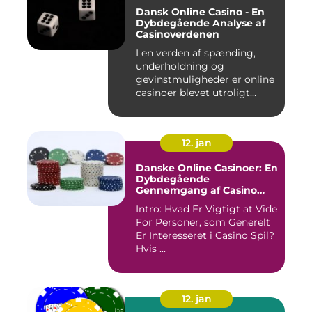
Dansk Online Casino - En
Dybdegående Analyse af
Casinoverdenen
I en verden af spænding,
underholdning og
gevinstmuligheder er online
casinoer blevet utroligt
popul...
12. jan
Danske Online Casinoer: En
Dybdegående
Gennemgang af Casino
Spil og Deres Udvikling
Intro: Hvad Er Vigtigt at Vide
Over Tid
For Personer, som Generelt
Er Interesseret i Casino Spil?
Hvis ...
12. jan