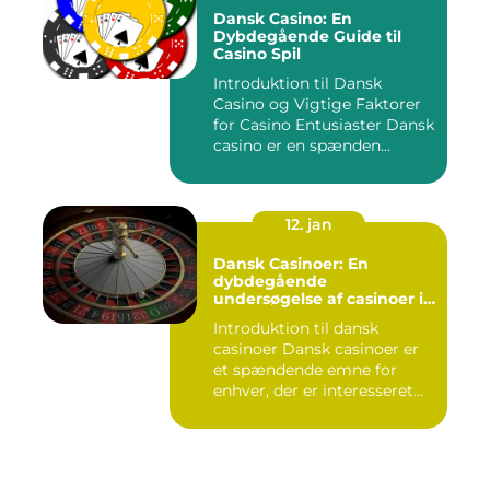
Dansk Casino: En
Dybdegående Guide til
Casino Spil
Introduktion til Dansk
Casino og Vigtige Faktorer
for Casino Entusiaster Dansk
casino er en spænden...
12. jan
Dansk Casinoer: En
dybdegående
undersøgelse af casinoer i
Danmark
Introduktion til dansk
casinoer Dansk casinoer er
et spændende emne for
enhver, der er interesseret...