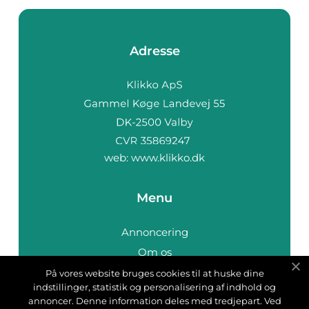
Adresse
web:
www.klikko.dk
Menu
Annoncering
Om os
Cookies
På vores website bruges cookies til at huske dine
indstillinger, statistik og personalisering af indhold og
Kontakt os
annoncer. Denne information deles med tredjepart. Ved