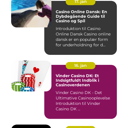
17. jan
Casino Online Dansk: En
Dybdegående Guide til
Casino og Spil
Introduktion til Casino
Online Dansk Casino online
dansk er en populær form
for underholdning for d...
16. jan
Vinder Casino DK: Et
Indsigtfuldt Indblik i
Casinoverdenen
Vinder Casino DK - Det
Ultimative Casinooplevelse
Introduktion til Vinder
Casino DK ...