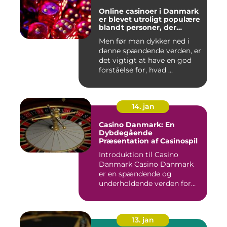
Online casinoer i Danmark
er blevet utroligt populære
blandt personer, der
interesserer sig for casino
Men før man dykker ned i
spil
denne spændende verden, er
det vigtigt at have en god
forståelse for, hvad ...
14. jan
Casino Danmark: En
Dybdegående
Præsentation af Casinospil
Introduktion til Casino
Danmark Casino Danmark
er en spændende og
underholdende verden for
spillere...
13. jan