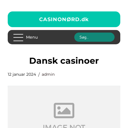
CASINONØRD.
dk
Menu
dansk casinoer
12 januar 2024
admin