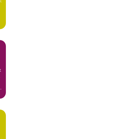
:
k
s
,