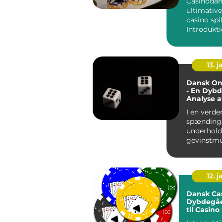
Casinodan
ultimative
casino spi
Introdukti
13. j
Dansk On
- En Dyb
Analyse a
Casinove
I en verde
spænding
underhold
gevinstmu
online cas
utroligt po
12. j
Dansk Cas
Dybdegå
til Casino 