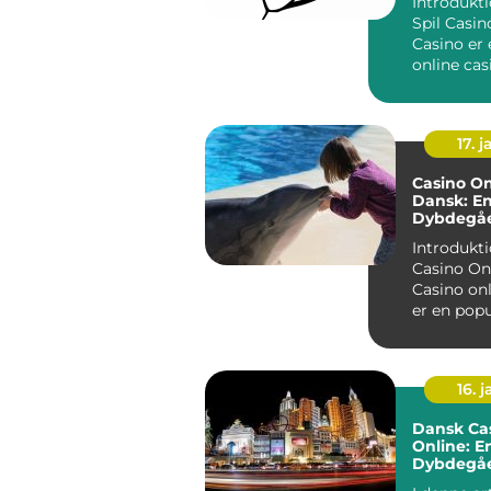
Introdukti
Spil Casino Dansk S
Casino er
online cas
tilbyder en 
17. j
Casino On
Dansk: E
Dybdegå
til Casino
Introdukti
Casino On
Casino on
er en pop
for under
d...
16. j
Dansk Ca
Online: E
Dybdegå
Udforskni