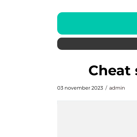
cheat
03 november 2023
admin