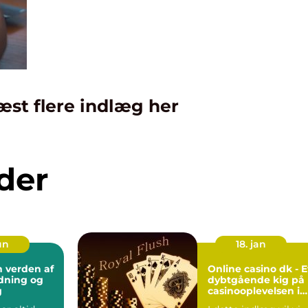
æst flere indlæg her
der
un
18. jan
n verden af
Online casino dk - E
dning og
dybtgående kig på
g
casinooplevelsen i
Danmark