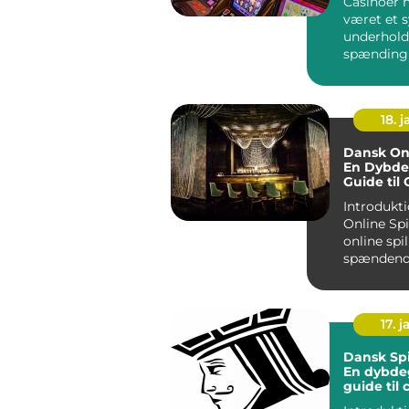
Casinoer h
været et 
underhold
spænding
mulighede
vinde stort.
18. j
Dansk Onl
En Dybd
Guide til 
Introdukti
Online Spil Dan
online spil
spændend
som tiltr
mange m..
17. j
Dansk Spi
En dybd
guide til c
Danmark