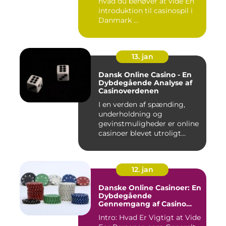
hvad du behøver at vide En
introduktion til casinospil i
Danmark ...
13. jan
Dansk Online Casino - En
Dybdegående Analyse af
Casinoverdenen
I en verden af spænding,
underholdning og
gevinstmuligheder er online
casinoer blevet utroligt
popul...
12. jan
Danske Online Casinoer: En
Dybdegående
Gennemgang af Casino
Spil og Deres Udvikling
Intro: Hvad Er Vigtigt at Vide
Over Tid