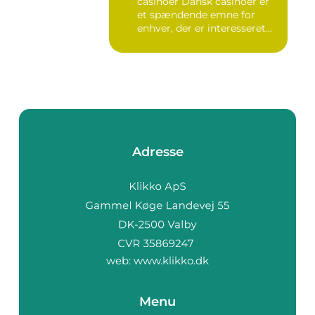
casinoer Dansk casinoer er
et spændende emne for
enhver, der er interesseret...
Adresse
web:
www.klikko.dk
Menu