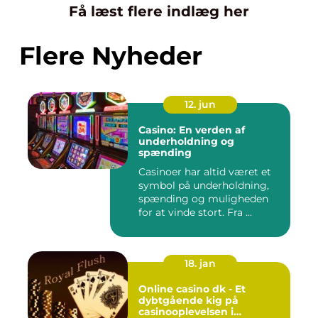
Få læst flere indlæg her
Flere Nyheder
12. jun
Casino: En verden af
underholdning og
spænding
Casinoer har altid været et
symbol på underholdning,
spænding og muligheden
for at vinde stort. Fra ...
18. jan
Online casino dk - Et
dybtgående kig på
casinooplevelsen i