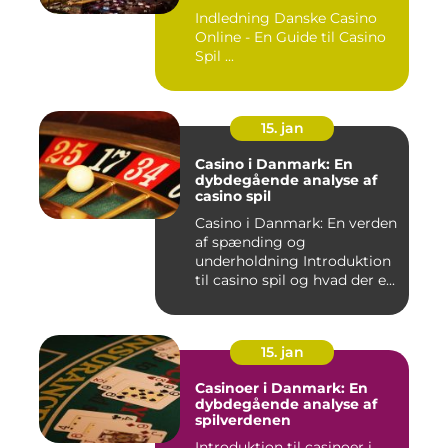
Indledning Danske Casino
Online - En Guide til Casino
Spil ...
15. jan
Casino i Danmark: En
dybdegående analyse af
casino spil
Casino i Danmark: En verden
af spænding og
underholdning Introduktion
til casino spil og hvad der e...
15. jan
Casinoer i Danmark: En
dybdegående analyse af
spilverdenen
Introduktion til casinoer i