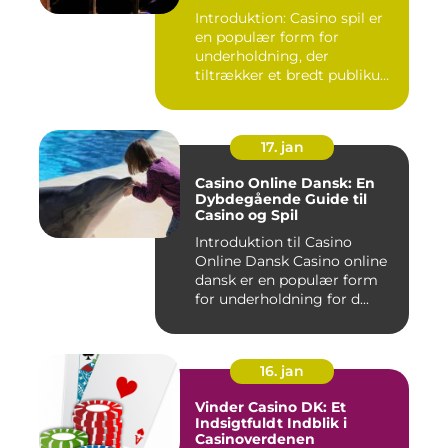
Online Casinoer
Introduktion: Casino spil er
en populær form for
underholdning, der
tiltrækker et bredt publikum.
I ...
17. jan
Casino Online Dansk: En
Dybdegående Guide til
Casino og Spil
Introduktion til Casino
Online Dansk Casino online
dansk er en populær form
for underholdning for d...
16. jan
Vinder Casino DK: Et
Indsigtfuldt Indblik i
Casinoverdenen