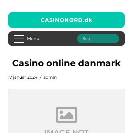
CASINONØRD.
dk
Menu
casino online danmark
17 januar 2024
admin