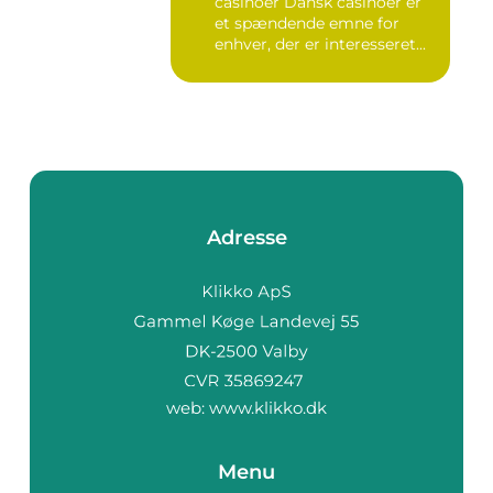
casinoer Dansk casinoer er
et spændende emne for
enhver, der er interesseret...
Adresse
web:
www.klikko.dk
Menu