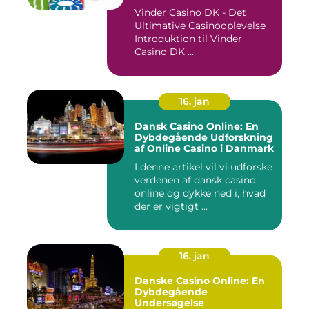
Vinder Casino DK - Det
Ultimative Casinooplevelse
Introduktion til Vinder
Casino DK ...
16. jan
Dansk Casino Online: En
Dybdegående Udforskning
af Online Casino i Danmark
I denne artikel vil vi udforske
verdenen af dansk casino
online og dykke ned i, hvad
der er vigtigt ...
16. jan
Danske Casino Online: En
Dybdegående
Undersøgelse