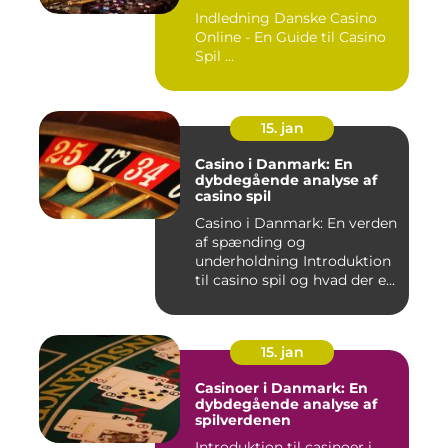
Indledning Danske Casino
Online - En Guide til Casino
Spil ...
15. jan
Casino i Danmark: En
dybdegående analyse af
casino spil
Casino i Danmark: En verden
af spænding og
underholdning Introduktion
til casino spil og hvad der e...
15. jan
Casinoer i Danmark: En
dybdegående analyse af
spilverdenen
Introduktion til casinoer i