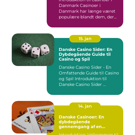
Danmark Casinoer i
Danmark har længe været
populære blandt dem, der
søg...
15. jan
Danske Casino Sider: En
Dybdegående Guide til
Casino og Spil
Danske Casino Sider - En
Omfattende Guide til Casino
og Spil Introduktion til
Danske Casino Sider ...
14. jan
Danske Casinoer: En
dybdegående
gennemgang af en
spændende verden af spil
Introduktion: Velkommen til