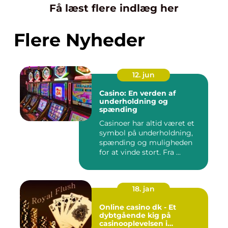
Få læst flere indlæg her
Flere Nyheder
12. jun
Casino: En verden af
underholdning og
spænding
Casinoer har altid været et
symbol på underholdning,
spænding og muligheden
for at vinde stort. Fra ...
18. jan
Online casino dk - Et
dybtgående kig på
casinooplevelsen i