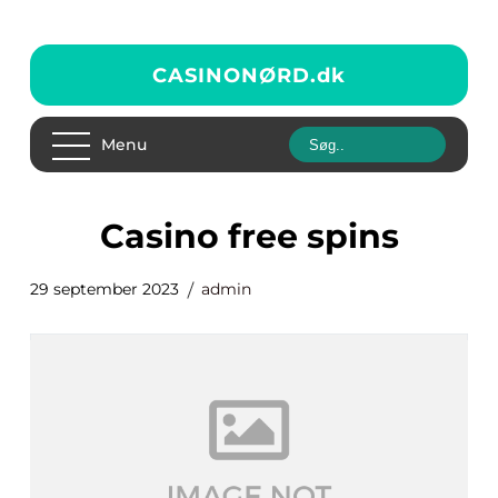
CASINONØRD.
dk
Menu
casino free spins
29 september 2023
admin