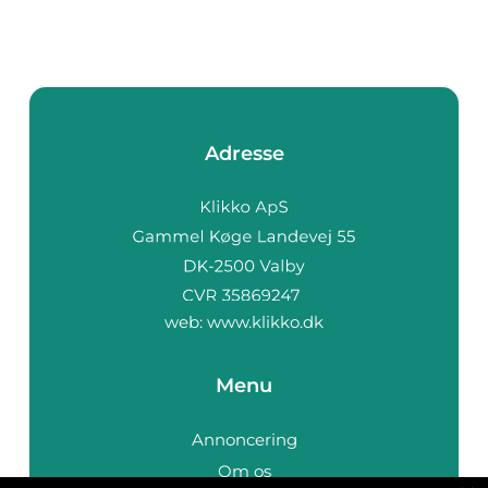
Adresse
web:
www.klikko.dk
Menu
Annoncering
Om os