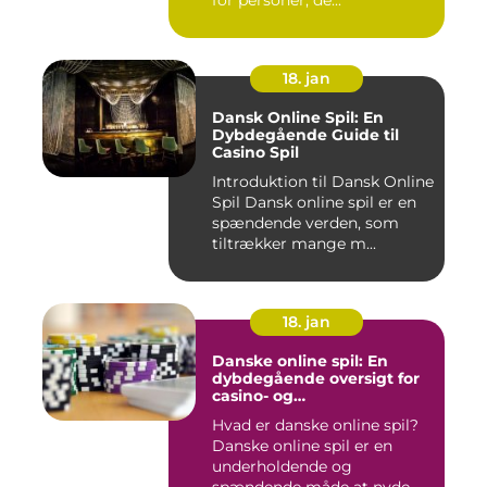
for personer, de...
18. jan
Dansk Online Spil: En
Dybdegående Guide til
Casino Spil
Introduktion til Dansk Online
Spil Dansk online spil er en
spændende verden, som
tiltrækker mange m...
18. jan
Danske online spil: En
dybdegående oversigt for
casino- og
spilinteresserede
Hvad er danske online spil?
Danske online spil er en
underholdende og