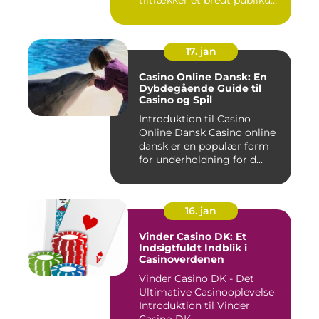
tiltrækker et bredt publikum.
I ...
17. jan
Casino Online Dansk: En
Dybdegående Guide til
Casino og Spil
Introduktion til Casino
Online Dansk Casino online
dansk er en populær form
for underholdning for d...
16. jan
Vinder Casino DK: Et
Indsigtfuldt Indblik i
Casinoverdenen
Vinder Casino DK - Det
Ultimative Casinooplevelse
Introduktion til Vinder