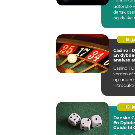
I denne art
Online Ca
udforske 
Danmark
dansk cas
og dykke n
der er vigti
15. j
Casino i 
En dybd
analyse af
Casino i 
verden af
og underh
Introdukti
spil og hva
15. j
Danske Ca
En Dybd
Guide til
Spil