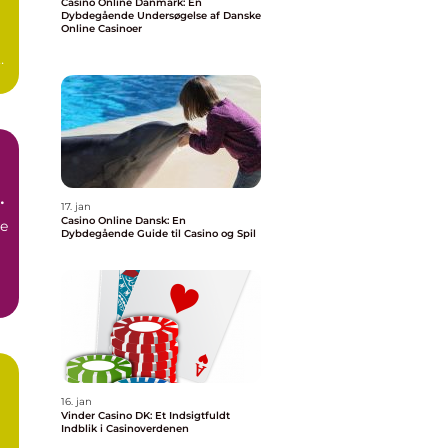
Casino Online Danmark: En
Dybdegående Undersøgelse af Danske
Online Casinoer
r
17. jan
e
Casino Online Dansk: En
ne
Dybdegående Guide til Casino og Spil
16. jan
Vinder Casino DK: Et Indsigtfuldt
Indblik i Casinoverdenen