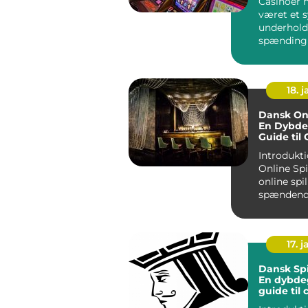
Casinoer h
været et 
underhold
spænding
mulighede
vinde stort.
18. j
Dansk Onl
En Dybd
Guide til 
Introdukti
Online Spil Dan
online spil
spændend
som tiltr
mange m..
17. j
Dansk Spi
En dybd
guide til c
Danmark