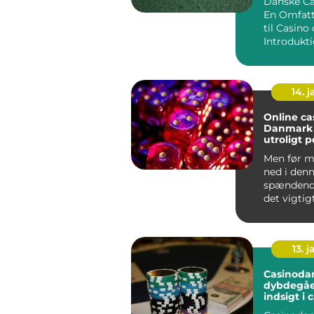
Danske Ca
En Omfat
til Casino
Introdukti
Danske Ca
...
14. 
Online ca
Danmark 
utroligt 
blandt pe
Men før m
interesser
ned i den
casino spi
spændende
det vigtig
god forstå
hvad ...
13. j
Casinoda
dybdegå
indsigt i c
Danmark