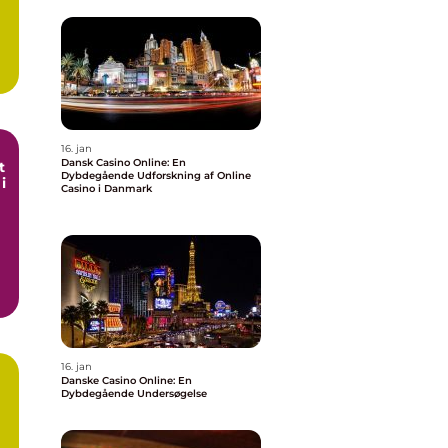
16. jan
Dansk Casino Online: En
t
Dybdegående Udforskning af Online
i
Casino i Danmark
16. jan
Danske Casino Online: En
Dybdegående Undersøgelse