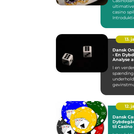
Casinodan
ultimative
casino spi
Introdukti
13. j
Dansk On
- En Dyb
Analyse a
Casinove
I en verde
spænding
underhold
gevinstmu
online cas
utroligt po
12. j
Dansk Cas
Dybdegå
til Casino 