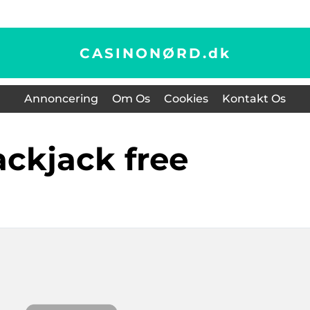
CASINONØRD.
dk
Annoncering
Om Os
Cookies
Kontakt Os
lackjack free