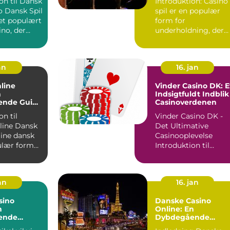
on til Dansk
Introduktion: Casino
Danske Online
pil
spil er en populær
Casinoer
 et populært
form for
ino, der
underholdning, der
...
tiltrækker et bredt
publikum. I ...
an
16. jan
line
Vinder Casino DK: E
n
Indsigtfuldt Indblik 
ende Guide
Casinoverdenen
 og Spil
on til
Vinder Casino DK -
line Dansk
Det Ultimative
line dansk
Casinooplevelse
ulær form
Introduktion til
holdning for
Vinder Casino DK ...
an
16. jan
sino
Danske Casino
n
Online: En
ende
Dybdegående
ng af
Undersøgelse