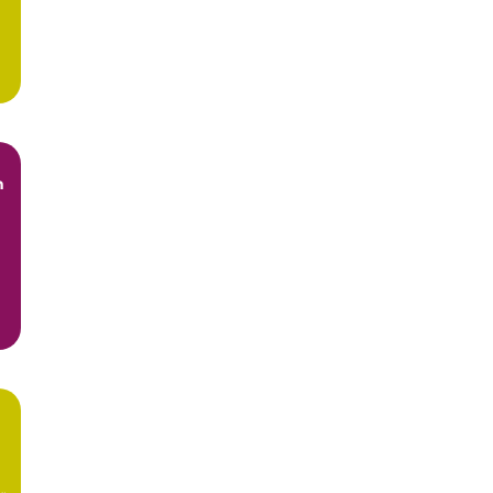
m
s
n