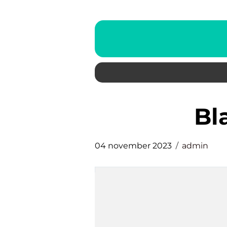
b
04 november 2023
admin