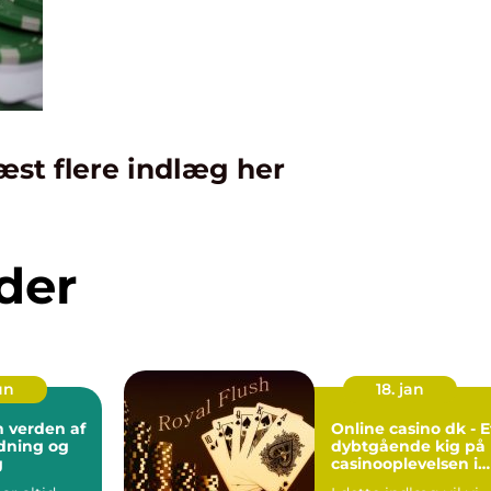
æst flere indlæg her
der
un
18. jan
n verden af
Online casino dk - E
dning og
dybtgående kig på
g
casinooplevelsen i
Danmark