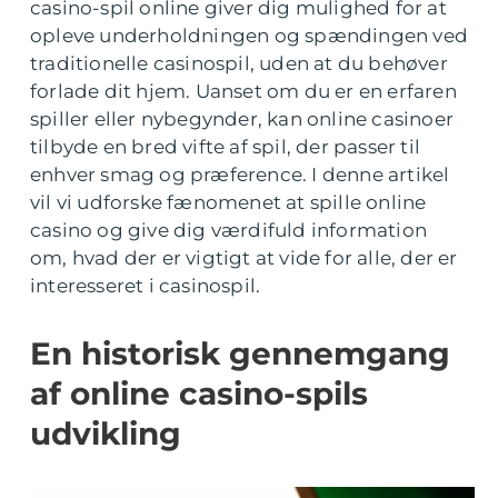
casino-spil online giver dig mulighed for at
opleve underholdningen og spændingen ved
traditionelle casinospil, uden at du behøver
forlade dit hjem. Uanset om du er en erfaren
spiller eller nybegynder, kan online casinoer
tilbyde en bred vifte af spil, der passer til
enhver smag og præference. I denne artikel
vil vi udforske fænomenet at spille online
casino og give dig værdifuld information
om, hvad der er vigtigt at vide for alle, der er
interesseret i casinospil.
En historisk gennemgang
af online casino-spils
udvikling