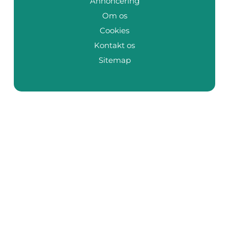
Annoncering
Om os
Cookies
Kontakt os
Sitemap