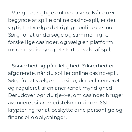
– Vælg det rigtige online casino: Når du vil
begynde at spille online casino-spil, er det
vigtigt at vælge det rigtige online casino.
Sørg for at undersøge og sammenligne
forskellige casinoer, og vælg en platform
med en solid ry og et stort udvalg af spil.
– Sikkerhed og pålidelighed: Sikkerhed er
afgørende, når du spiller online casino-spil.
Sørg for at vælge et casino, der er licenseret
og reguleret af en anerkendt myndighed.
Derudover bør du tjekke, om casinoet bruger
avanceret sikkerhedsteknologi som SSL-
kryptering for at beskytte dine personlige og
finansielle oplysninger.