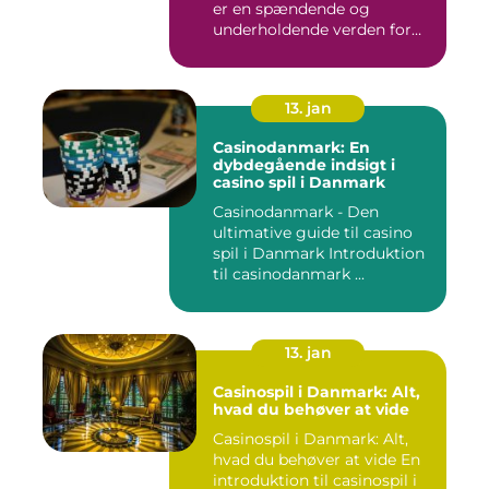
er en spændende og
underholdende verden for
spillere...
13. jan
Casinodanmark: En
dybdegående indsigt i
casino spil i Danmark
Casinodanmark - Den
ultimative guide til casino
spil i Danmark Introduktion
til casinodanmark ...
13. jan
Casinospil i Danmark: Alt,
hvad du behøver at vide
Casinospil i Danmark: Alt,
hvad du behøver at vide En
introduktion til casinospil i