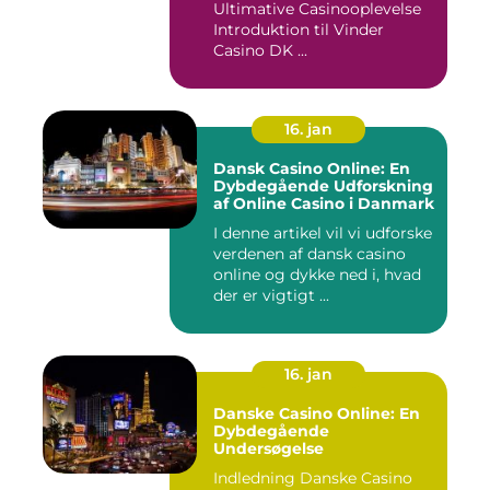
Ultimative Casinooplevelse
Introduktion til Vinder
Casino DK ...
16. jan
Dansk Casino Online: En
Dybdegående Udforskning
af Online Casino i Danmark
I denne artikel vil vi udforske
verdenen af dansk casino
online og dykke ned i, hvad
der er vigtigt ...
16. jan
Danske Casino Online: En
Dybdegående
Undersøgelse
Indledning Danske Casino