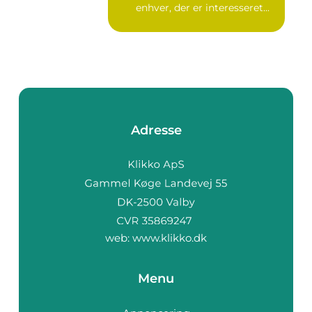
enhver, der er interesseret...
Adresse
web:
www.klikko.dk
Menu