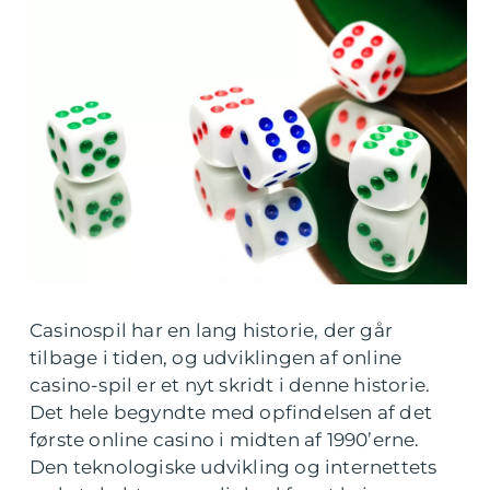
Casinospil har en lang historie, der går
tilbage i tiden, og udviklingen af online
casino-spil er et nyt skridt i denne historie.
Det hele begyndte med opfindelsen af det
første online casino i midten af 1990’erne.
Den teknologiske udvikling og internettets