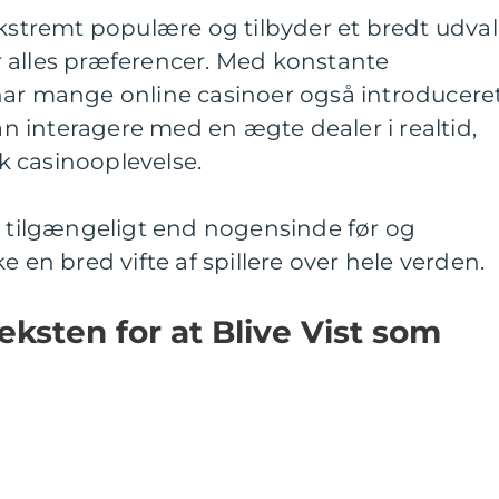
ekstremt populære og tilbyder et bredt udva
 alles præferencer. Med konstante
har mange online casinoer også introducere
kan interagere med en ægte dealer i realtid,
sk casinooplevelse.
e tilgængeligt end nogensinde før og
e en bred vifte af spillere over hele verden.
eksten for at Blive Vist som