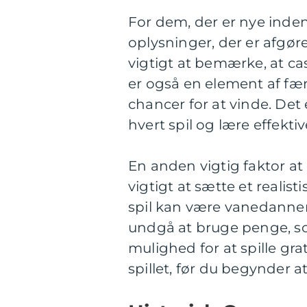
For dem, der er nye inden 
oplysninger, der er afgør
vigtigt at bemærke, at ca
er også en element af fær
chancer for at vinde. Det 
hvert spil og lære effektiv
En anden vigtig faktor at 
vigtigt at sætte et realist
spil kan være vanedannend
undgå at bruge penge, som
mulighed for at spille gra
spillet, før du begynder a