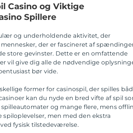
pil Casino og Viktige
asino Spillere
pulær og underholdende aktivitet, der
af mennesker, der er fascineret af spændinge
de store gevinster. Dette er en omfattende
 der vil give dig alle de nødvendige oplysning
entusiast bør vide.
orskellige former for casinospil, der spilles bå
e casinoer kan du nyde en bred vifte af spil s
r, spilleautomater og mange flere, mens offli
e spiloplevelser, men med den ekstra
d fysisk tilstedeværelse.