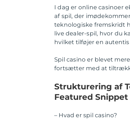
I dag er online casinoer 
af spil, der imødekommer
teknologiske fremskridt 
live dealer-spil, hvor du 
hvilket tilføjer en autenti
Spil casino er blevet mer
fortsætter med at tiltrækk
Strukturering af T
Featured Snippet
– Hvad er spil casino?