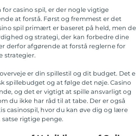
for casino spil, er der nogle vigtige
ende at forstå. Først og fremmest er det
sino spil primært er baseret på held, men de
dighed og strategi, der kan forbedre dine
er derfor afgørende at forstå reglerne for
e strategier.
overveje er din spillestil og dit budget. Det e
isk spillebudget og at følge det nøje. Casino
e, og det er vigtigt at spille ansvarligt og
 du ikke har råd til at tabe. Der er også
tis casinospil, hvor du kan øve dig og lære
t satse rigtige penge.