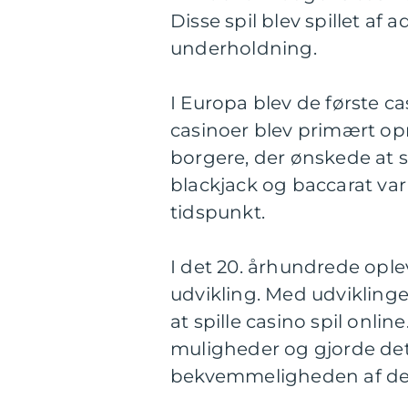
Disse spil blev spillet af
underholdning.
I Europa blev de første ca
casinoer blev primært opre
borgere, der ønskede at sa
blackjack og baccarat var
tidspunkt.
I det 20. århundrede opl
udvikling. Med udviklinge
at spille casino spil onli
muligheder og gjorde det l
bekvemmeligheden af der