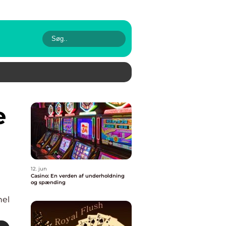
12. jun
Casino: En verden af underholdning
og spænding
nel