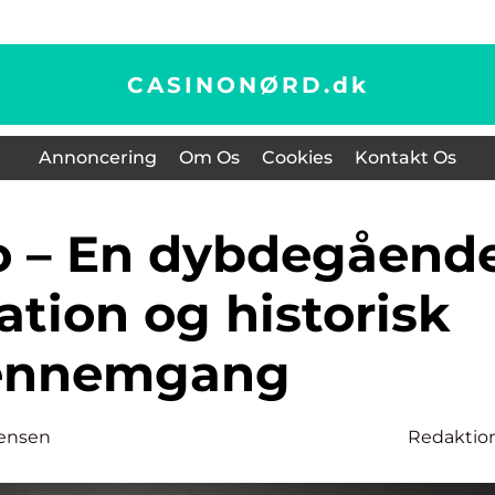
CASINONØRD.
dk
Annoncering
Om Os
Cookies
Kontakt Os
tion og historisk
ennemgang
tensen
Redaktio