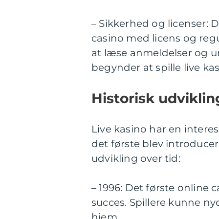
– Sikkerhed og licenser: D
casino med licens og regu
at læse anmeldelser og 
begynder at spille live kas
Historisk udviklin
Live kasino har en intere
det første blev introduc
udvikling over tid:
– 1996: Det første online 
succes. Spillere kunne nyd
hjem.