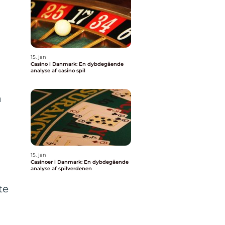
15. jan
Casino i Danmark: En dybdegående
analyse af casino spil
å
15. jan
Casinoer i Danmark: En dybdegående
analyse af spilverdenen
te