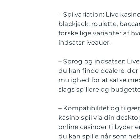
– Spilvariation: Live kasin
blackjack, roulette, bacc
forskellige varianter af h
indsatsniveauer.
– Sprog og indsatser: Live
du kan finde dealere, der
mulighed for at satse med f
slags spillere og budgette
– Kompatibilitet og tilgæ
kasino spil via din deskt
online casinoer tilbyder e
du kan spille når som hel