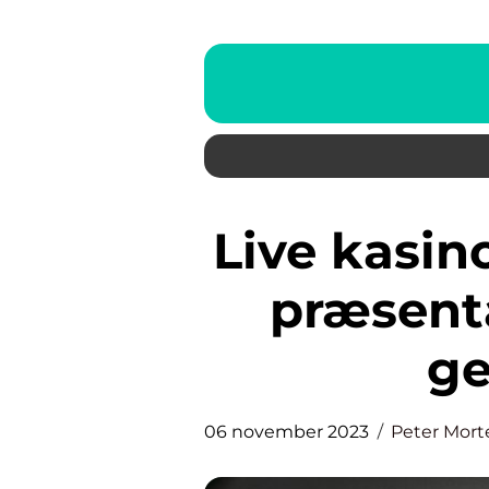
Live kasino – En dybdegående
præsenta
g
06 november 2023
Peter Mor