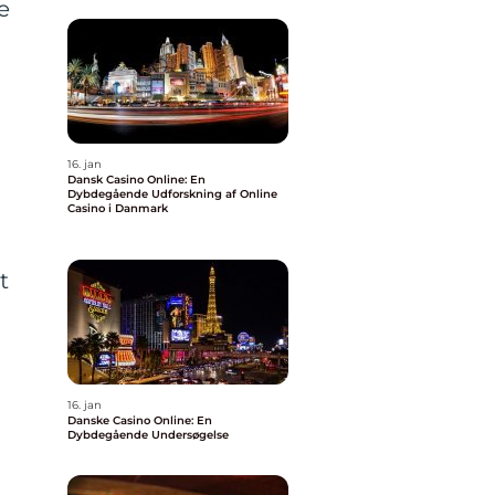
e
16. jan
Dansk Casino Online: En
Dybdegående Udforskning af Online
Casino i Danmark
t
16. jan
Danske Casino Online: En
Dybdegående Undersøgelse