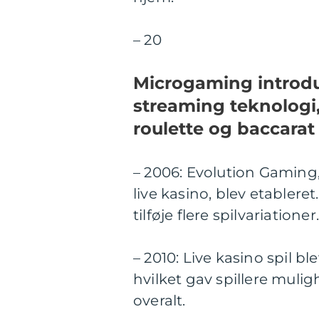
– 20
Microgaming introdu
streaming teknologi, d
roulette og baccarat 
– 2006: Evolution Gaming,
live kasino, blev etabler
tilføje flere spilvariationer.
– 2010: Live kasino spil 
hvilket gav spillere mulig
overalt.