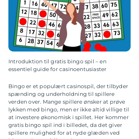
Introduktion til gratis bingo spil – en
essentiel guide for casinoentusiaster
Bingo er et populært casinospil, der tilbyder
spænding og underholdning til spillere
verden over. Mange spillere ønsker at prøve
lykken med bingo, men er ikke altid villige til
at investere økonomisk i spillet. Her kommer
gratis bingo spil ind i billedet, da det giver
spillere mulighed for at nyde glæden ved