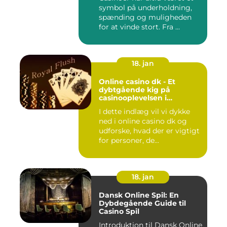
symbol på underholdning,
spænding og muligheden
for at vinde stort. Fra ...
18. jan
Online casino dk - Et
dybtgående kig på
casinooplevelsen i
Danmark
I dette indlæg vil vi dykke
ned i online casino dk og
udforske, hvad der er vigtigt
for personer, de...
18. jan
Dansk Online Spil: En
Dybdegående Guide til
Casino Spil
Introduktion til Dansk Online