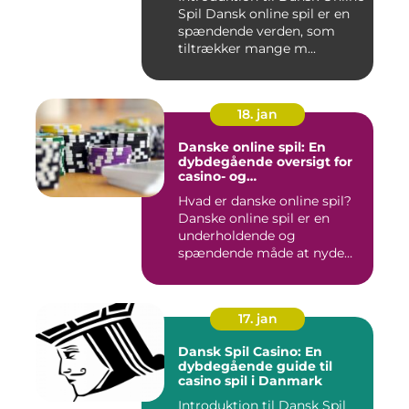
Spil Dansk online spil er en
spændende verden, som
tiltrækker mange m...
18. jan
Danske online spil: En
dybdegående oversigt for
casino- og
spilinteresserede
Hvad er danske online spil?
Danske online spil er en
underholdende og
spændende måde at nyde
casino...
17. jan
Dansk Spil Casino: En
dybdegående guide til
casino spil i Danmark
Introduktion til Dansk Spil