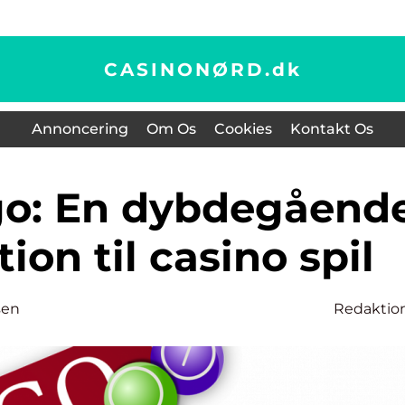
CASINONØRD.
dk
Annoncering
Om Os
Cookies
Kontakt Os
ion til casino spil
sen
Redaktio