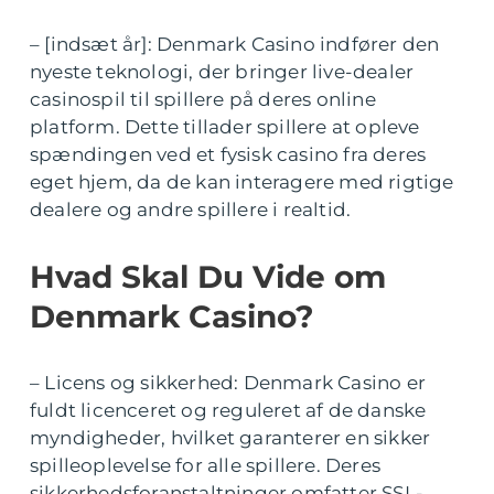
– [indsæt år]: Denmark Casino indfører den
nyeste teknologi, der bringer live-dealer
casinospil til spillere på deres online
platform. Dette tillader spillere at opleve
spændingen ved et fysisk casino fra deres
eget hjem, da de kan interagere med rigtige
dealere og andre spillere i realtid.
Hvad Skal Du Vide om
Denmark Casino?
– Licens og sikkerhed: Denmark Casino er
fuldt licenceret og reguleret af de danske
myndigheder, hvilket garanterer en sikker
spilleoplevelse for alle spillere. Deres
sikkerhedsforanstaltninger omfatter SSL-