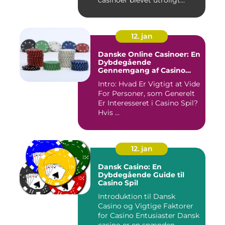
popul...
12. jan
Danske Online Casinoer: En
Dybdegående
Gennemgang af Casino
Spil og Deres Udvikling
Intro: Hvad Er Vigtigt at Vide
Over Tid
For Personer, som Generelt
Er Interesseret i Casino Spil?
Hvis ...
12. jan
Dansk Casino: En
Dybdegående Guide til
Casino Spil
Introduktion til Dansk
Casino og Vigtige Faktorer
for Casino Entusiaster Dansk
casino er en spænden...