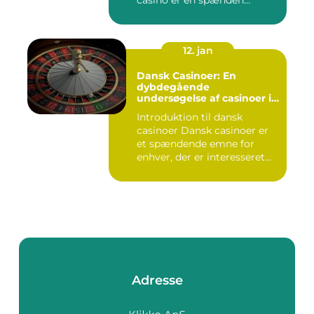
12. jan
Dansk Casinoer: En
dybdegående
undersøgelse af casinoer i
Danmark
Introduktion til dansk
casinoer Dansk casinoer er
et spændende emne for
enhver, der er interesseret...
Adresse