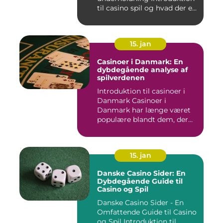
til casino spil og hvad der e...
15. jan
Casinoer i Danmark: En
dybdegående analyse af
spilverdenen
Introduktion til casinoer i
Danmark Casinoer i
Danmark har længe været
populære blandt dem, der
søg...
15. jan
Danske Casino Sider: En
Dybdegående Guide til
Casino og Spil
Danske Casino Sider - En
Omfattende Guide til Casino
og Spil Introduktion til