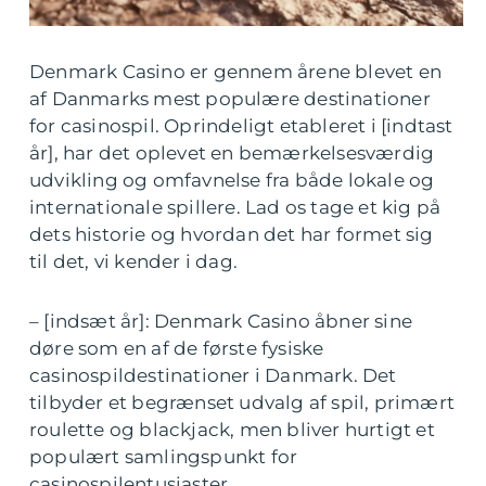
Denmark Casino er gennem årene blevet en
af Danmarks mest populære destinationer
for casinospil. Oprindeligt etableret i [indtast
år], har det oplevet en bemærkelsesværdig
udvikling og omfavnelse fra både lokale og
internationale spillere. Lad os tage et kig på
dets historie og hvordan det har formet sig
til det, vi kender i dag.
– [indsæt år]: Denmark Casino åbner sine
døre som en af de første fysiske
casinospildestinationer i Danmark. Det
tilbyder et begrænset udvalg af spil, primært
roulette og blackjack, men bliver hurtigt et
populært samlingspunkt for
casinospilentusiaster.