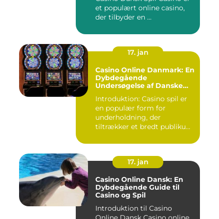
et populært online casino,
der tilbyder en ...
17. jan
Casino Online Danmark: En
Dybdegående
Undersøgelse af Danske
Online Casinoer
Introduktion: Casino spil er
en populær form for
underholdning, der
tiltrækker et bredt publikum.
I ...
17. jan
Casino Online Dansk: En
Dybdegående Guide til
Casino og Spil
Introduktion til Casino
Online Dansk Casino online