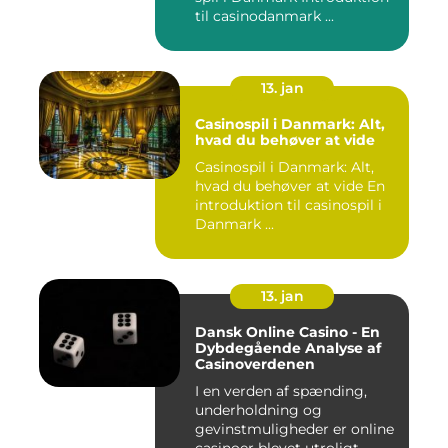
til casinodanmark ...
13. jan
Casinospil i Danmark: Alt,
hvad du behøver at vide
Casinospil i Danmark: Alt,
hvad du behøver at vide En
introduktion til casinospil i
Danmark ...
13. jan
Dansk Online Casino - En
Dybdegående Analyse af
Casinoverdenen
I en verden af spænding,
underholdning og
gevinstmuligheder er online
casinoer blevet utroligt