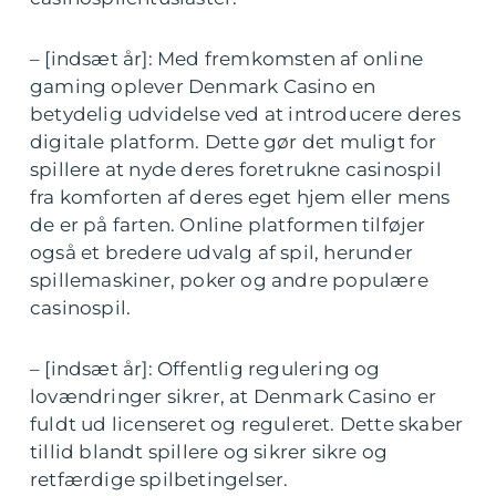
– [indsæt år]: Med fremkomsten af online
gaming oplever Denmark Casino en
betydelig udvidelse ved at introducere deres
digitale platform. Dette gør det muligt for
spillere at nyde deres foretrukne casinospil
fra komforten af deres eget hjem eller mens
de er på farten. Online platformen tilføjer
også et bredere udvalg af spil, herunder
spillemaskiner, poker og andre populære
casinospil.
– [indsæt år]: Offentlig regulering og
lovændringer sikrer, at Denmark Casino er
fuldt ud licenseret og reguleret. Dette skaber
tillid blandt spillere og sikrer sikre og
retfærdige spilbetingelser.