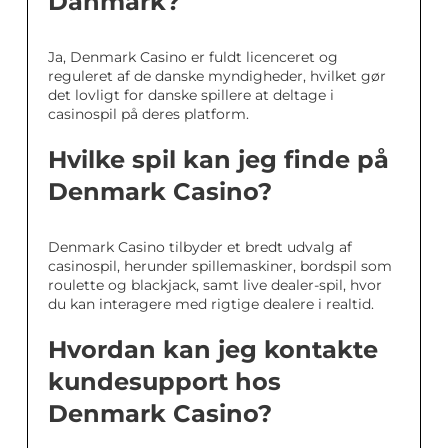
Danmark?
Ja, Denmark Casino er fuldt licenceret og
reguleret af de danske myndigheder, hvilket gør
det lovligt for danske spillere at deltage i
casinospil på deres platform.
Hvilke spil kan jeg finde på
Denmark Casino?
Denmark Casino tilbyder et bredt udvalg af
casinospil, herunder spillemaskiner, bordspil som
roulette og blackjack, samt live dealer-spil, hvor
du kan interagere med rigtige dealere i realtid.
Hvordan kan jeg kontakte
kundesupport hos
Denmark Casino?