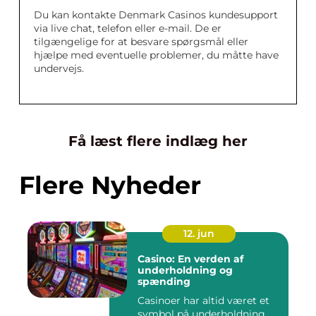
Du kan kontakte Denmark Casinos kundesupport
via live chat, telefon eller e-mail. De er
tilgængelige for at besvare spørgsmål eller
hjælpe med eventuelle problemer, du måtte have
undervejs.
Få læst flere indlæg her
Flere Nyheder
12. jun
Casino: En verden af
underholdning og
spænding
Casinoer har altid været et
symbol på underholdning,