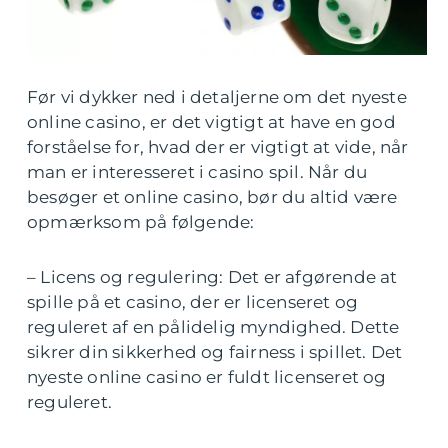
Før vi dykker ned i detaljerne om det nyeste
online casino, er det vigtigt at have en god
forståelse for, hvad der er vigtigt at vide, når
man er interesseret i casino spil. Når du
besøger et online casino, bør du altid være
opmærksom på følgende:
– Licens og regulering: Det er afgørende at
spille på et casino, der er licenseret og
reguleret af en pålidelig myndighed. Dette
sikrer din sikkerhed og fairness i spillet. Det
nyeste online casino er fuldt licenseret og
reguleret.