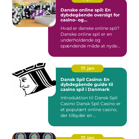
Danske online spil: En
dybdegående oversigt for
casino- og
spilinteresserede
Hvad er danske online spil?
Danske online spil er en
underholdende og
spændende måde at nyde
casino...
17. jan
Dansk Spil Casino: En
dybdegående guide til
casino spil i Danmark
Introduktion til Dansk Spil
Casino Dansk Spil Casino er
et populært online casino,
der tilbyder en ...
17. jan