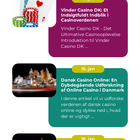
Vinder Casino DK: Et
Indsigtfuldt Indblik i
Casinoverdenen
Vinder Casino DK - Det
Ultimative Casinooplevelse
Introduktion til Vinder
Casino DK ...
16. jan
Dansk Casino Online: En
Dybdegående Udforskning
af Online Casino i Danmark
I denne artikel vil vi udforske
verdenen af dansk casino
online og dykke ned i, hvad
der er vigtigt ...
16. jan