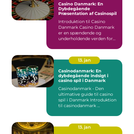
Casino Danmark: En
Dybdegående
Præsentation af Casinospil
Introduktion til Casino
Danmark Casino Danmark
er en spændende og
underholdende verden for
spillere...
13. jan
Casinodanmark: En
dybdegående indsigt i
casino spil i Danmark
Casinodanmark - Den
ultimative guide til casino
spil i Danmark Introduktion
til casinodanmark ...
13. jan