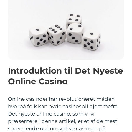
Introduktion til Det Nyeste
Online Casino
Online casinoer har revolutioneret måden,
hvorpå folk kan nyde casinospil hjemmefra.
Det nyeste online casino, som vi vil
præsentere i denne artikel, er et af de mest
spændende og innovative casinoer på