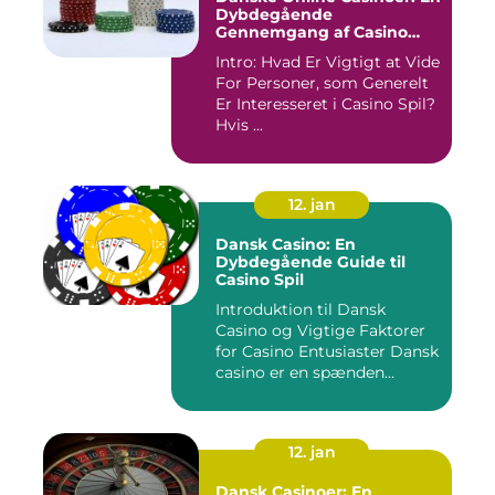
Dybdegående
Gennemgang af Casino
Spil og Deres Udvikling
Intro: Hvad Er Vigtigt at Vide
Over Tid
For Personer, som Generelt
Er Interesseret i Casino Spil?
Hvis ...
12. jan
Dansk Casino: En
Dybdegående Guide til
Casino Spil
Introduktion til Dansk
Casino og Vigtige Faktorer
for Casino Entusiaster Dansk
casino er en spænden...
12. jan
Dansk Casinoer: En