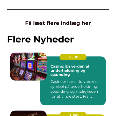
Få læst flere indlæg her
Flere Nyheder
12. jun
Casino: En verden af
underholdning og
spænding
Casinoer har altid været et
symbol på underholdning,
spænding og muligheden
for at vinde stort. Fra ...
18. jan