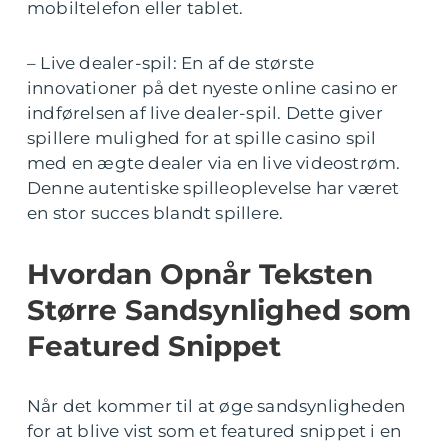
mobiltelefon eller tablet.
– Live dealer-spil: En af de største
innovationer på det nyeste online casino er
indførelsen af live dealer-spil. Dette giver
spillere mulighed for at spille casino spil
med en ægte dealer via en live videostrøm.
Denne autentiske spilleoplevelse har været
en stor succes blandt spillere.
Hvordan Opnår Teksten
Større Sandsynlighed som
Featured Snippet
Når det kommer til at øge sandsynligheden
for at blive vist som et featured snippet i en