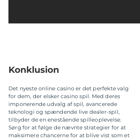
Konklusion
Det nyeste online casino er det perfekte valg
for dem, der elsker casino spil. Med deres
imponerende udvalg af spil, avancerede
teknologi og spændende live dealer-spil,
tilbyder de en enestående spilleoplevelse.
Sørg for at følge de nævnte strategier for at
maksimere chancerne for at blive vist som et