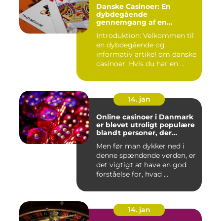
Danske Casinoer: En
dybdegående
gennemgang af en
spændende verden af spil
Introduktion: Velkommen til
og underholdning
en dybdegående og
informativ artikel om danske
casinoer. Hvis du har en ...
14. jan
Online casinoer i Danmark
er blevet utroligt populære
blandt personer, der
interesserer sig for casino
Men før man dykker ned i
spil
denne spændende verden, er
det vigtigt at have en god
forståelse for, hvad ...
14. jan