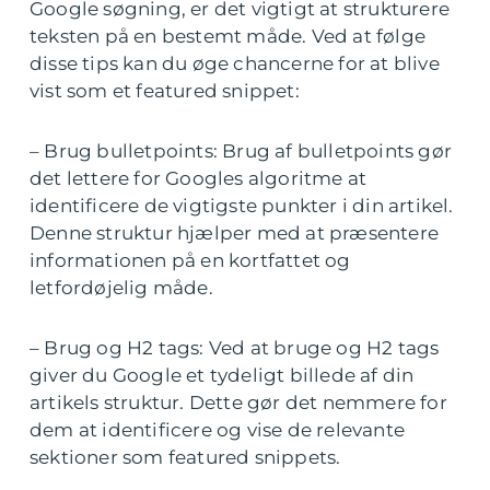
Google søgning, er det vigtigt at strukturere
teksten på en bestemt måde. Ved at følge
disse tips kan du øge chancerne for at blive
vist som et featured snippet:
– Brug bulletpoints: Brug af bulletpoints gør
det lettere for Googles algoritme at
identificere de vigtigste punkter i din artikel.
Denne struktur hjælper med at præsentere
informationen på en kortfattet og
letfordøjelig måde.
– Brug og H2 tags: Ved at bruge og H2 tags
giver du Google et tydeligt billede af din
artikels struktur. Dette gør det nemmere for
dem at identificere og vise de relevante
sektioner som featured snippets.