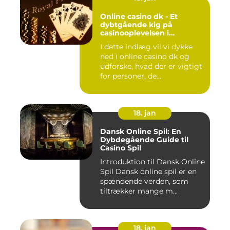
Online casino dk - Et
dybtgående kig på
casinooplevelsen i
Danmark
I dette indlæg vil vi dykke
ned i online casino dk og
udforske, hvad der er vigtigt
for personer, de...
18. jan
Dansk Online Spil: En
Dybdegående Guide til
Casino Spil
Introduktion til Dansk Online
Spil Dansk online spil er en
spændende verden, som
tiltrækker mange m...
18. jan