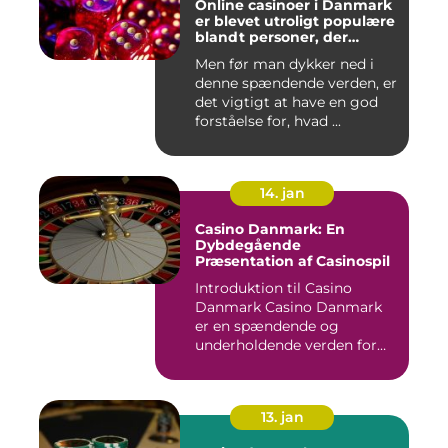
Online casinoer i Danmark
er blevet utroligt populære
blandt personer, der
interesserer sig for casino
Men før man dykker ned i
spil
denne spændende verden, er
det vigtigt at have en god
forståelse for, hvad ...
14. jan
Casino Danmark: En
Dybdegående
Præsentation af Casinospil
Introduktion til Casino
Danmark Casino Danmark
er en spændende og
underholdende verden for
spillere...
13. jan