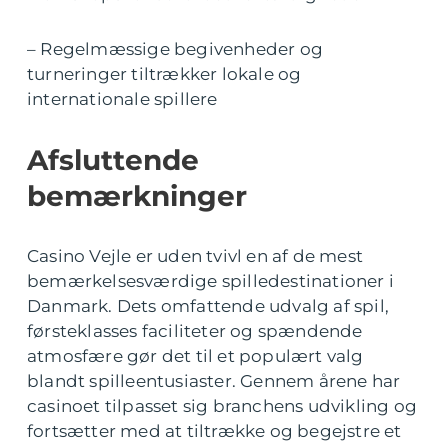
– Regelmæssige begivenheder og
turneringer tiltrækker lokale og
internationale spillere
Afsluttende
bemærkninger
Casino Vejle er uden tvivl en af de mest
bemærkelsesværdige spilledestinationer i
Danmark. Dets omfattende udvalg af spil,
førsteklasses faciliteter og spændende
atmosfære gør det til et populært valg
blandt spilleentusiaster. Gennem årene har
casinoet tilpasset sig branchens udvikling og
fortsætter med at tiltrække og begejstre et