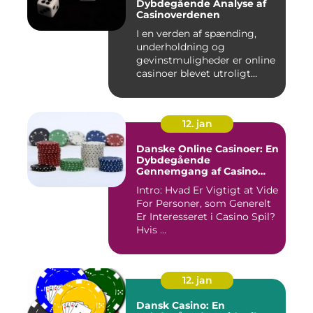
Dybdegående Analyse af
Casinoverdenen
I en verden af spænding,
underholdning og
gevinstmuligheder er online
casinoer blevet utroligt
popul...
12. jan
Danske Online Casinoer: En
Dybdegående
Gennemgang af Casino
Spil og Deres Udvikling
Intro: Hvad Er Vigtigt at Vide
Over Tid
For Personer, som Generelt
Er Interesseret i Casino Spil?
Hvis ...
12. jan
Dansk Casino: En