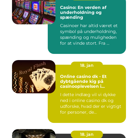
Casino: En verden af
underholdning og
spænding
Casinoer har altid været et
symbol på underholdning,
spænding og muligheden
for at vinde stort. Fra ...
18. jan
Online casino dk - Et
dybtgående kig på
casinooplevelsen i
Danmark
I dette indlæg vil vi dykke
ned i online casino dk og
udforske, hvad der er vigtigt
for personer, de...
18. jan