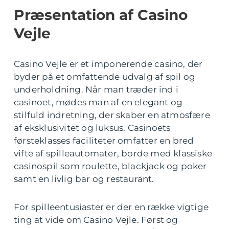
Præsentation af Casino
Vejle
Casino Vejle er et imponerende casino, der
byder på et omfattende udvalg af spil og
underholdning. Når man træder ind i
casinoet, mødes man af en elegant og
stilfuld indretning, der skaber en atmosfære
af eksklusivitet og luksus. Casinoets
førsteklasses faciliteter omfatter en bred
vifte af spilleautomater, borde med klassiske
casinospil som roulette, blackjack og poker
samt en livlig bar og restaurant.
For spilleentusiaster er der en række vigtige
ting at vide om Casino Vejle. Først og