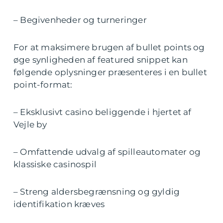
– Begivenheder og turneringer
For at maksimere brugen af bullet points og
øge synligheden af featured snippet kan
følgende oplysninger præsenteres i en bullet
point-format:
– Eksklusivt casino beliggende i hjertet af
Vejle by
– Omfattende udvalg af spilleautomater og
klassiske casinospil
– Streng aldersbegrænsning og gyldig
identifikation kræves