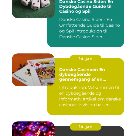
Danske Casino Sider: En
Dybdegående Guide til
Casino og Spil
Danske Casino Sider - En
Omfattende Guide til Casino
og Spil Introduktion til
Danske Casino Sider ...
14. jan
Danske Casinoer: En
dybdegående
gennemgang af en
spændende verden af spil
Introduktion: Velkommen til
og underholdning
en dybdegående og
informativ artikel om danske
casinoer. Hvis du har en ...
14. jan