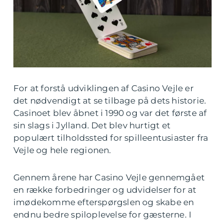
For at forstå udviklingen af Casino Vejle er
det nødvendigt at se tilbage på dets historie.
Casinoet blev åbnet i 1990 og var det første af
sin slags i Jylland. Det blev hurtigt et
populært tilholdssted for spilleentusiaster fra
Vejle og hele regionen.
Gennem årene har Casino Vejle gennemgået
en række forbedringer og udvidelser for at
imødekomme efterspørgslen og skabe en
endnu bedre spiloplevelse for gæsterne. I