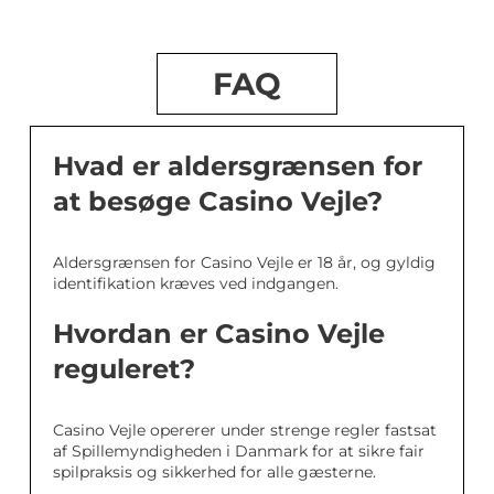
FAQ
Hvad er aldersgrænsen for
at besøge Casino Vejle?
Aldersgrænsen for Casino Vejle er 18 år, og gyldig
identifikation kræves ved indgangen.
Hvordan er Casino Vejle
reguleret?
Casino Vejle opererer under strenge regler fastsat
af Spillemyndigheden i Danmark for at sikre fair
spilpraksis og sikkerhed for alle gæsterne.