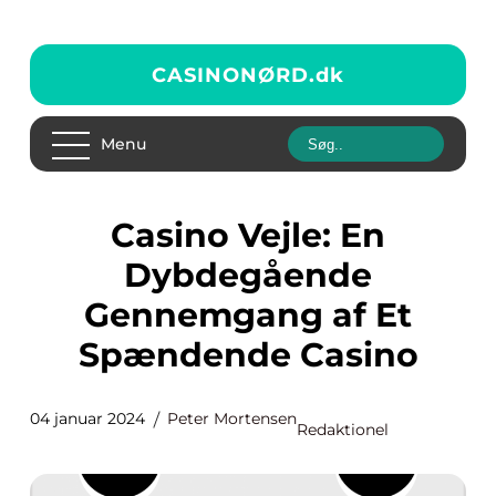
CASINONØRD.
dk
Menu
Casino Vejle: En
Dybdegående
Gennemgang af Et
Spændende Casino
04 januar 2024
Peter Mortensen
Redaktionel