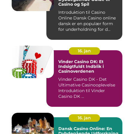
Casino og Spil
Introduktion til Casino
Online Dansk Casino online
dansk er en populær form
for underholdning for d...
16. jan
Vinder Casino DK: Et
Indsigtfuldt Indblik i
Casinoverdenen
Vinder Casino DK - Det
Ultimative Casinooplevelse
Introduktion til Vinder
Casino DK ...
16. jan
Dansk Casino Online: En
Dybdegående Udforskning