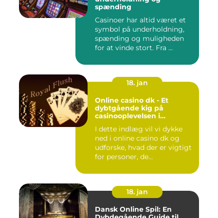
spænding
Casinoer har altid været et
symbol på underholdning,
spænding og muligheden
for at vinde stort. Fra ...
18. jan
Online casino dk - Et
dybtgående kig på
casinooplevelsen i
Danmark
I dette indlæg vil vi dykke
ned i online casino dk og
udforske, hvad der er vigtigt
for personer, de...
18. jan
Dansk Online Spil: En
Dybdegående Guide til