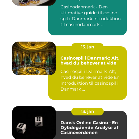
Casinodanmark - Den
ultimative guide til casino
spil i Danmark Introduktion
til casinodanmark ...
13. jan
Casinospil i Danmark: Alt,
hvad du behøver at vide
Casinospil i Danmark: Alt,
hvad du behøver at vide En
introduktion til casinospil i
Danmark ...
13. jan
Dansk Online Casino - En
Dybdegående Analyse af
Casinoverdenen