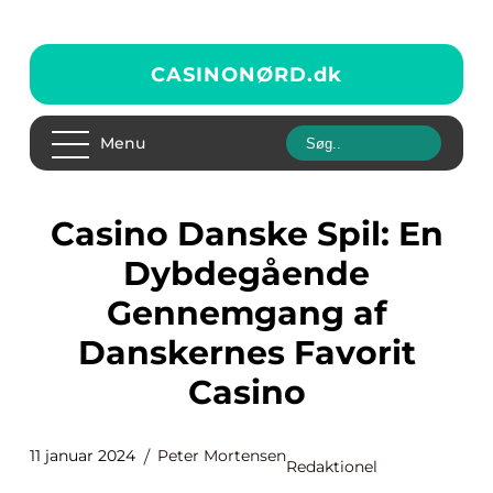
CASINONØRD.
dk
Menu
Casino Danske Spil: En
Dybdegående
Gennemgang af
Danskernes Favorit
Casino
11 januar 2024
Peter Mortensen
Redaktionel