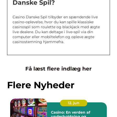
Danske Spil?
Casino Danske Spil tilbyder en spændende live
casino-oplevelse, hvor du kan spille klassiske
casinospil som roulette og blackjack med ægte
live dealere. Du kan deltage i live-spil via din
computer eller mobiltelefon og opleve ægte
casinostemning hjemmefra.
Få læst flere indlæg her
Flere Nyheder
12. jun
Casino: En verden af
underholdning og