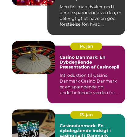
interesserer sig for casino
Men før man dykker ned i
spil
denne spændende verden, er
det vigtigt at have en god
forståelse for, hvad ...
14. jan
Casino Danmark: En
Dybdegående
Præsentation af Casinospil
Introduktion til Casino
Danmark Casino Danmark
er en spændende og
underholdende verden for
spillere...
13. jan
Casinodanmark: En
dybdegående indsigt i
casino spil i Danmark