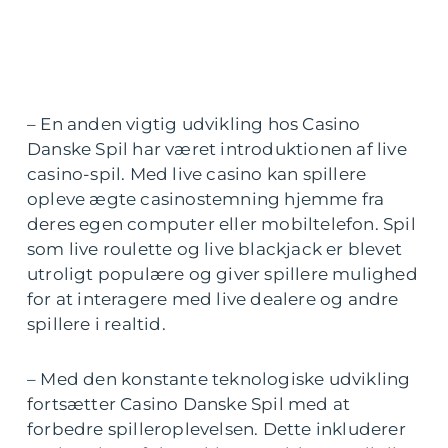
– En anden vigtig udvikling hos Casino
Danske Spil har været introduktionen af live
casino-spil. Med live casino kan spillere
opleve ægte casinostemning hjemme fra
deres egen computer eller mobiltelefon. Spil
som live roulette og live blackjack er blevet
utroligt populære og giver spillere mulighed
for at interagere med live dealere og andre
spillere i realtid.
– Med den konstante teknologiske udvikling
fortsætter Casino Danske Spil med at
forbedre spilleroplevelsen. Dette inkluderer