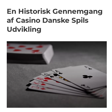
En Historisk Gennemgang
af Casino Danske Spils
Udvikling