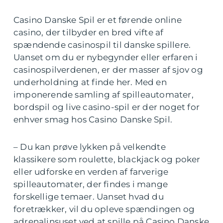
Casino Danske Spil er et førende online
casino, der tilbyder en bred vifte af
spændende casinospil til danske spillere.
Uanset om du er nybegynder eller erfaren i
casinospilverdenen, er der masser af sjov og
underholdning at finde her. Med en
imponerende samling af spilleautomater,
bordspil og live casino-spil er der noget for
enhver smag hos Casino Danske Spil.
– Du kan prøve lykken på velkendte
klassikere som roulette, blackjack og poker
eller udforske en verden af farverige
spilleautomater, der findes i mange
forskellige temaer. Uanset hvad du
foretrækker, vil du opleve spændingen og
adrenalinsuset ved at spille på Casino Danske