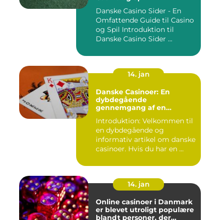
Danske Casino Sider - En
Omfattende Guide til Casino
og Spil Introduktion til
Danske Casino Sider ...
14. jan
Danske Casinoer: En
dybdegående
gennemgang af en
spændende verden af spil
Introduktion: Velkommen til
og underholdning
en dybdegående og
informativ artikel om danske
casinoer. Hvis du har en ...
14. jan
Online casinoer i Danmark
er blevet utroligt populære
blandt personer, der