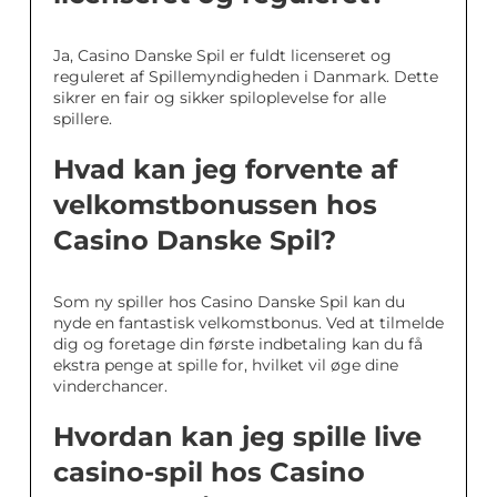
Ja, Casino Danske Spil er fuldt licenseret og
reguleret af Spillemyndigheden i Danmark. Dette
sikrer en fair og sikker spiloplevelse for alle
spillere.
Hvad kan jeg forvente af
velkomstbonussen hos
Casino Danske Spil?
Som ny spiller hos Casino Danske Spil kan du
nyde en fantastisk velkomstbonus. Ved at tilmelde
dig og foretage din første indbetaling kan du få
ekstra penge at spille for, hvilket vil øge dine
vinderchancer.
Hvordan kan jeg spille live
casino-spil hos Casino