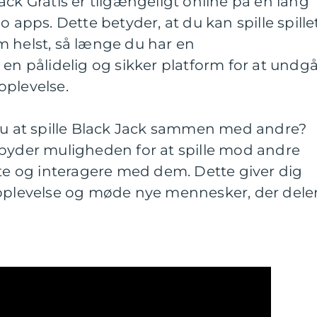
ack Gratis er tilgængeligt online på en lang
o apps. Dette betyder, at du kan spille spille
m helst, så længe du har en
 en pålidelig og sikker platform for at undg
oplevelse.
 du at spille Black Jack sammen med andre?
lbyder muligheden for at spille mod andre
tte og interagere med dem. Dette giver dig
 oplevelse og møde nye mennesker, der dele