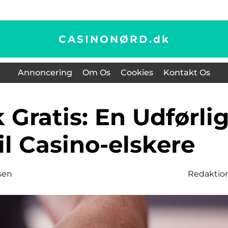
CASINONØRD.
dk
Annoncering
Om Os
Cookies
Kontakt Os
il Casino-elskere
sen
Redaktio