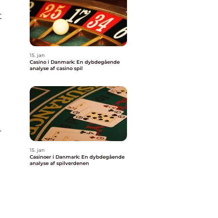
t
å
15. jan
Casino i Danmark: En dybdegående
analyse af casino spil
r
15. jan
Casinoer i Danmark: En dybdegående
analyse af spilverdenen