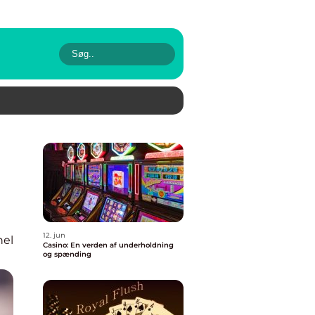
12. jun
nel
Casino: En verden af underholdning
og spænding