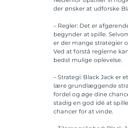
Nedenfor opstiller vi nogl
der ønsker at udforske Bla
– Regler: Det er afgørende
begynder at spille. Selvom
er der mange strategier o
Ved at forstå reglerne ka
bedst mulige oplevelse.
– Strategi: Black Jack er et
lære grundlæggende strat
fordel og øge dine chancer
stadig en god idé at spil
chancer for at vinde.