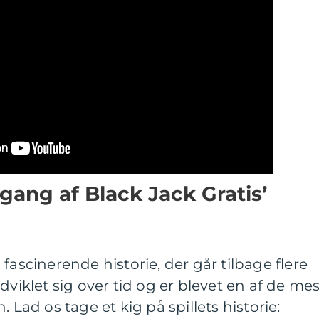
ang af Black Jack Gratis’
fascinerende historie, der går tilbage flere
dviklet sig over tid og er blevet en af de mes
 Lad os tage et kig på spillets historie: