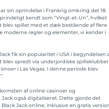
ar sin oprindelse i Frankrig omkring det 18.
oprindeligt kendt som “Vingt-et-Un”, hvilket
t blev spillet med et dæk bestående af flere
e moderne regler og elementer, vi kender i
 Jack fik sin popularitet i USA i begyndelsen 
t blev spredt via underjordiske spilleklubber
casinoer i Las Vegas. I denne periode blev
”.
mkomsten af online casinoer og
 Jack også digitaliseret. Dette gjorde det
le Black Jack online, inklusive en gratis versio