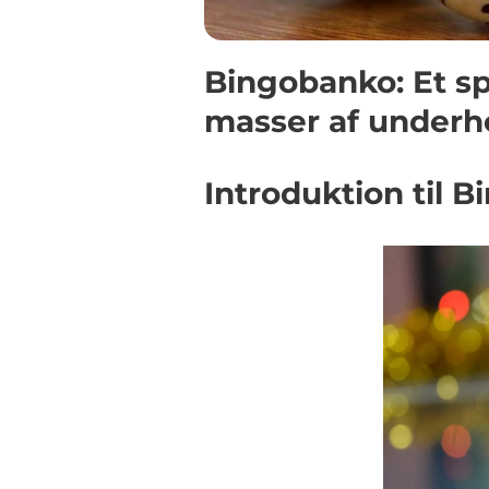
Bingobanko: Et s
masser af underh
Introduktion til 