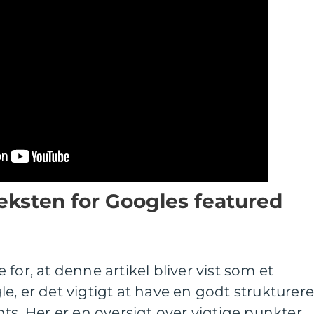
teksten for Googles featured
for, at denne artikel bliver vist som et
e, er det vigtigt at have en godt strukturere
ts. Her er en oversigt over vigtige punkter,