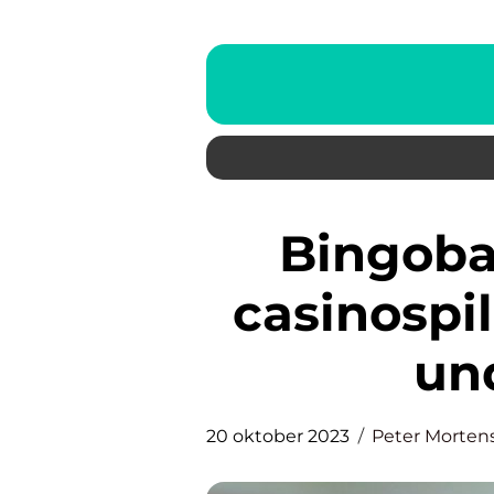
Bingobanko: Et populært
casinospi
un
20 oktober 2023
Peter Morten