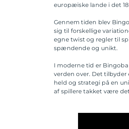
europæiske lande i det 18
Gennem tiden blev Bing
sig til forskellige variati
egne twist og regler til s
spændende og unikt.
I moderne tid er Bingoban
verden over. Det tilbyde
held og strategi på en un
af spillere takket være d