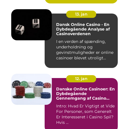
13. jan
Dansk Online Casino - En
Dybdegående Analyse af
Casinoverdenen
I en verden af spænding,
underholdning og
gevinstmuligheder er online
casinoer blevet utroligt
popul...
12. jan
Danske Online Casinoer: En
Dybdegående
Gennemgang af Casino
Spil og Deres Udvikling
Intro: Hvad Er Vigtigt at Vide
Over Tid
For Personer, som Generelt
Er Interesseret i Casino Spil?
Hvis ...