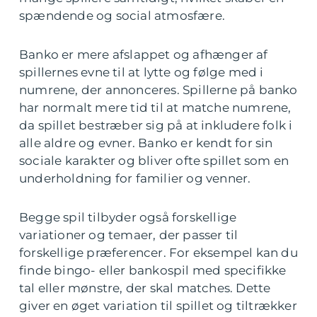
spændende og social atmosfære.
Banko er mere afslappet og afhænger af
spillernes evne til at lytte og følge med i
numrene, der annonceres. Spillerne på banko
har normalt mere tid til at matche numrene,
da spillet bestræber sig på at inkludere folk i
alle aldre og evner. Banko er kendt for sin
sociale karakter og bliver ofte spillet som en
underholdning for familier og venner.
Begge spil tilbyder også forskellige
variationer og temaer, der passer til
forskellige præferencer. For eksempel kan du
finde bingo- eller bankospil med specifikke
tal eller mønstre, der skal matches. Dette
giver en øget variation til spillet og tiltrækker