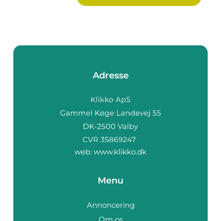
Adresse
web:
www.klikko.dk
Menu
Annoncering
Om os