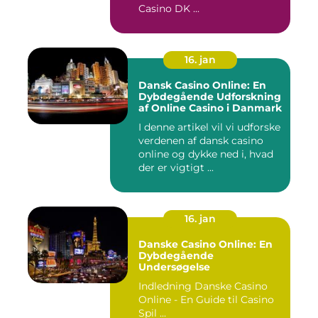
Casino DK ...
16. jan
Dansk Casino Online: En
Dybdegående Udforskning
af Online Casino i Danmark
I denne artikel vil vi udforske
verdenen af dansk casino
online og dykke ned i, hvad
der er vigtigt ...
16. jan
Danske Casino Online: En
Dybdegående
Undersøgelse
Indledning Danske Casino
Online - En Guide til Casino
Spil ...