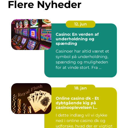
Flere Nyheder
12. jun
Casino: En verden af
underholdning og
spænding
Casinoer har altid været et
symbol på underholdning,
spænding og muligheden
for at vinde stort. Fra ...
18. jan
Online casino dk - Et
dybtgående kig på
casinooplevelsen i
Danmark
I dette indlæg vil vi dykke
ned i online casino dk og
udforske, hvad der er vigtigt