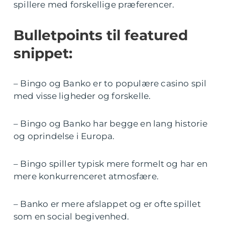
spillere med forskellige præferencer.
Bulletpoints til featured
snippet:
– Bingo og Banko er to populære casino spil
med visse ligheder og forskelle.
– Bingo og Banko har begge en lang historie
og oprindelse i Europa.
– Bingo spiller typisk mere formelt og har en
mere konkurrenceret atmosfære.
– Banko er mere afslappet og er ofte spillet
som en social begivenhed.