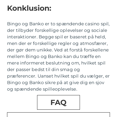
Konklusion:
Bingo og Banko er to spændende casino spil,
der tilbyder forskellige oplevelser og sociale
interaktioner. Begge spil er baseret på held,
men der er forskellige regler og atmosfærer,
der gør dem unikke. Ved at forstå forskellene
mellem Bingo og Banko kan du træffe en
mere informeret beslutning om, hvilket spil
der passer bedst til din smag og
præferencer. Uanset hvilket spil du vælger, er
Bingo og Banko sikre på at give dig en sjov
og spændende spilleoplevelse.
FAQ