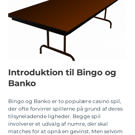
Introduktion til Bingo og
Banko
Bingo og Banko er to populære casino spil,
der ofte forvirrer spillerne på grund af deres
tilsyneladende ligheder. Begge spil
involverer et udvalg af numre, der skal
matches for at opnå en gevinst. Men selvom