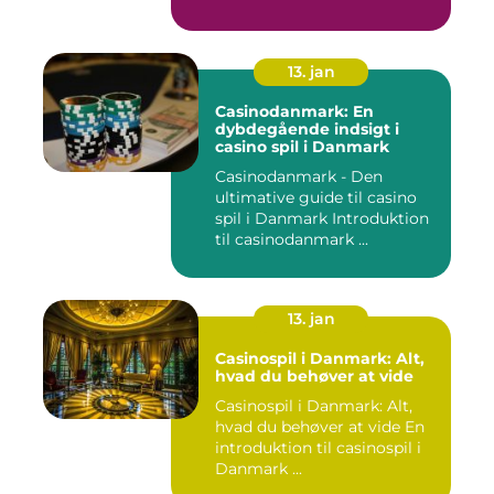
spillere...
13. jan
Casinodanmark: En
dybdegående indsigt i
casino spil i Danmark
Casinodanmark - Den
ultimative guide til casino
spil i Danmark Introduktion
til casinodanmark ...
13. jan
Casinospil i Danmark: Alt,
hvad du behøver at vide
Casinospil i Danmark: Alt,
hvad du behøver at vide En
introduktion til casinospil i
Danmark ...