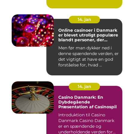
14. jan
Online casinoer i Danmark
er blevet utroligt populære
blandt personer, der
interesserer sig for casino
Men før man dykker ned i
spil
denne spændende verden, er
det vigtigt at have en god
forståelse for, hvad ...
14. jan
Casino Danmark: En
Dybdegående
Præsentation af Casinospil
Introduktion til Casino
Danmark Casino Danmark
er en spændende og
underholdende verden for