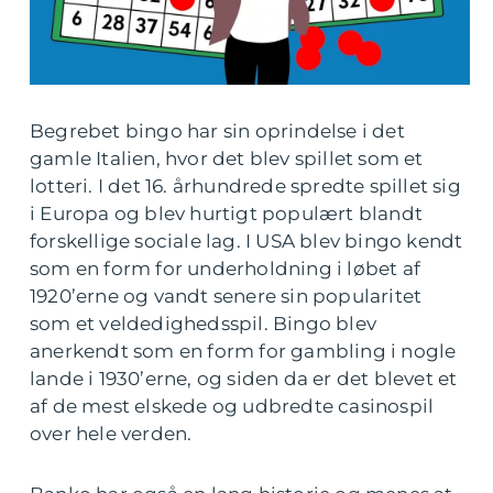
Begrebet bingo har sin oprindelse i det
gamle Italien, hvor det blev spillet som et
lotteri. I det 16. århundrede spredte spillet sig
i Europa og blev hurtigt populært blandt
forskellige sociale lag. I USA blev bingo kendt
som en form for underholdning i løbet af
1920’erne og vandt senere sin popularitet
som et veldedighedsspil. Bingo blev
anerkendt som en form for gambling i nogle
lande i 1930’erne, og siden da er det blevet et
af de mest elskede og udbredte casinospil
over hele verden.