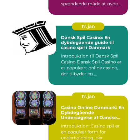
spændende måde at nyde
casino...
17. jan
Dansk Spil Casino: En
dybdegående guide til
casino spil i Danmark
Introduktion til Dansk Spil
Casino Dansk Spil Casino er
et populært online casino,
der tilbyder en ...
17. jan
Casino Online Danmark: En
Dybdegående
Undersøgelse af Danske
Online Casinoer
Introduktion: Casino spil er
en populær form for
underholdning, der