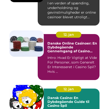
I en verden af spænding,
underholdning og
gevinstmuligheder er online
casinoer blevet utroligt
popul...
12. jan
Danske Online Casinoer: En
Dybdegående
Gennemgang af Casino
Spil og Deres Udvikling
Intro: Hvad Er Vigtigt at Vide
Over Tid
For Personer, som Generelt
Er Interesseret i Casino Spil?
Hvis ...
12. jan
Dansk Casino: En
Dybdegående Guide til
Casino Spil