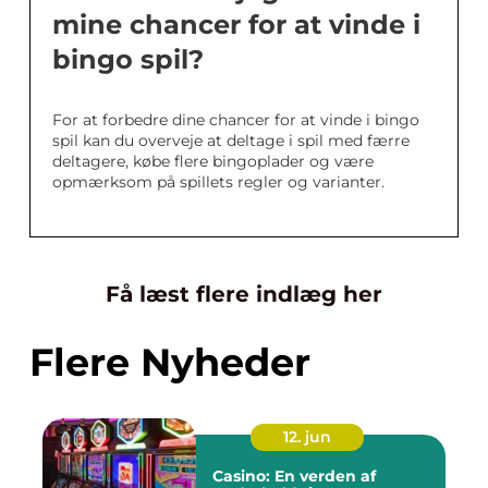
mine chancer for at vinde i
bingo spil?
For at forbedre dine chancer for at vinde i bingo
spil kan du overveje at deltage i spil med færre
deltagere, købe flere bingoplader og være
opmærksom på spillets regler og varianter.
Få læst flere indlæg her
Flere Nyheder
12. jun
Casino: En verden af