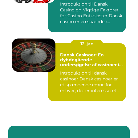
Introduktion til Dansk
Casino og Vigtige Faktorer
for Casino Entusiaster Dansk
casino er en spænden...
12. jan
Dansk Casinoer: En
dybdegående
undersøgelse af casinoer i
Danmark
Introduktion til dansk
casinoer Dansk casinoer er
et spændende emne for
enhver, der er interesseret...