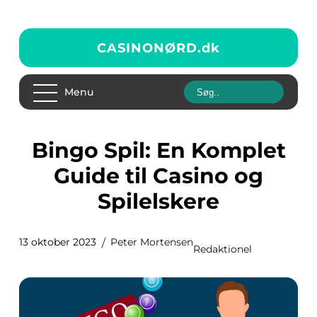
CASINONØRD.
dk
Menu
Bingo Spil: En Komplet
Guide til Casino og
Spilelskere
13 oktober 2023
Peter Mortensen
Redaktionel