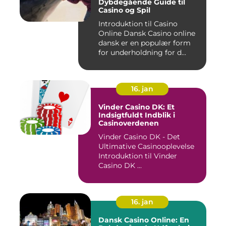
Dybdegående Guide til
Casino og Spil
Introduktion til Casino
Online Dansk Casino online
dansk er en populær form
for underholdning for d...
16. jan
Vinder Casino DK: Et
Indsigtfuldt Indblik i
Casinoverdenen
Vinder Casino DK - Det
Ultimative Casinooplevelse
Introduktion til Vinder
Casino DK ...
16. jan
Dansk Casino Online: En