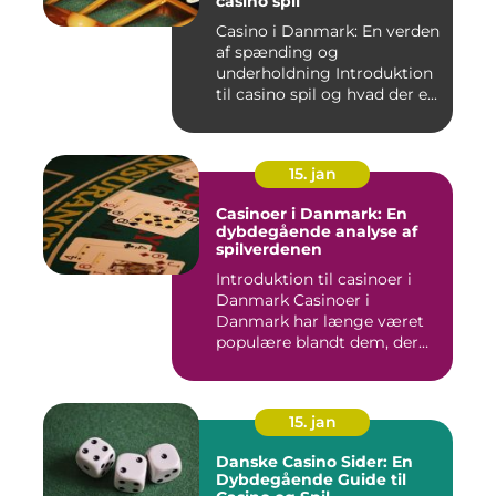
casino spil
Casino i Danmark: En verden
af spænding og
underholdning Introduktion
til casino spil og hvad der e...
15. jan
Casinoer i Danmark: En
dybdegående analyse af
spilverdenen
Introduktion til casinoer i
Danmark Casinoer i
Danmark har længe været
populære blandt dem, der
søg...
15. jan
Danske Casino Sider: En
Dybdegående Guide til