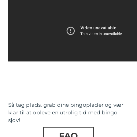
Så tag plads, grab dine bingoplader og vær
klar til at opleve en utrolig tid med bingo
sjov!
FAQ