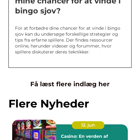
mine chancer for at vinde i
bingo sjov?
For at forbedre dine chancer for at vinde i bingo
sjov kan du undersøge forskellige strategier og
tips fra erfarne spillere. Der findes ressourcer
online, herunder videoer og forummer, hvor
spillere diskuterer deres teknikker.
Få læst flere indlæg her
Flere Nyheder
12. jun
Casino: En verden af