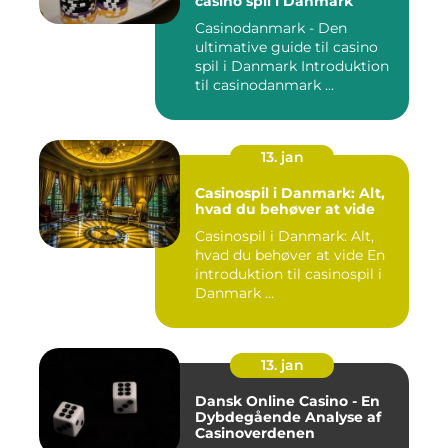
casino spil i Danmark
Casinodanmark - Den
ultimative guide til casino
spil i Danmark Introduktion
til casinodanmark ...
13. jan
Casinospil i Danmark: Alt,
hvad du behøver at vide
Casinospil i Danmark: Alt,
hvad du behøver at vide En
introduktion til casinospil i
Danmark ...
13. jan
Dansk Online Casino - En
Dybdegående Analyse af
Casinoverdenen