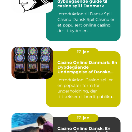
dybdegående guide til
casino spil i Danmark
Introduktion til Dansk Spil
Casino Dansk Spil Casino er
et populært online casino,
der tilbyder en ...
17. jan
Casino Online Danmark: En
Dybdegående
Undersøgelse af Danske
Online Casinoer
Introduktion: Casino spil er
en populær form for
underholdning, der
tiltrækker et bredt publikum.
I ...
17. jan
Casino Online Dansk: En