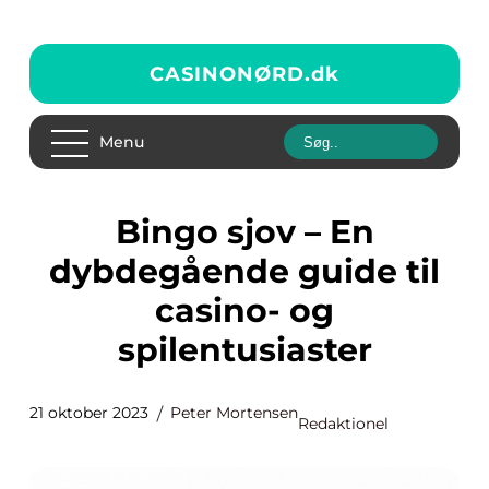
CASINONØRD.
dk
Menu
Bingo sjov – En
dybdegående guide til
casino- og
spilentusiaster
21 oktober 2023
Peter Mortensen
Redaktionel