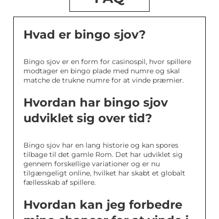
Hvad er bingo sjov?
Bingo sjov er en form for casinospil, hvor spillere
modtager en bingo plade med numre og skal
matche de trukne numre for at vinde præmier.
Hvordan har bingo sjov
udviklet sig over tid?
Bingo sjov har en lang historie og kan spores
tilbage til det gamle Rom. Det har udviklet sig
gennem forskellige variationer og er nu
tilgængeligt online, hvilket har skabt et globalt
fællesskab af spillere.
Hvordan kan jeg forbedre