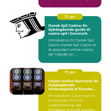
casino...
17. jan
Dansk Spil Casino: En
dybdegående guide til
casino spil i Danmark
Introduktion til Dansk Spil
Casino Dansk Spil Casino er
et populært online casino,
der tilbyder en ...
17. jan
Casino Online Danmark: En
Dybdegående
Undersøgelse af Danske
Online Casinoer
Introduktion: Casino spil er
en populær form for
underholdning, der
tiltrækker et bredt publikum.