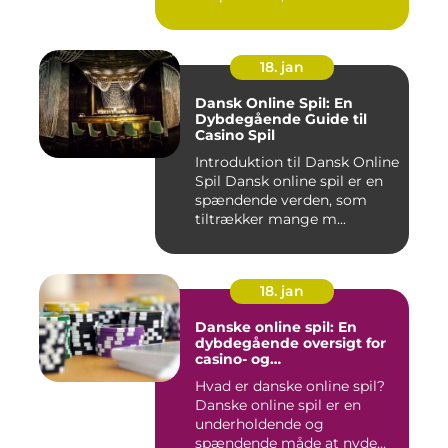
18. jan
Dansk Online Spil: En
Dybdegående Guide til
Casino Spil
Introduktion til Dansk Online
Spil Dansk online spil er en
spændende verden, som
tiltrækker mange m...
18. jan
Danske online spil: En
dybdegående oversigt for
casino- og
spilinteresserede
Hvad er danske online spil?
Danske online spil er en
underholdende og
spændende måde at nyde