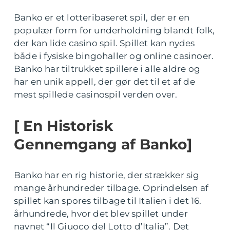
Banko er et lotteribaseret spil, der er en
populær form for underholdning blandt folk,
der kan lide casino spil. Spillet kan nydes
både i fysiske bingohaller og online casinoer.
Banko har tiltrukket spillere i alle aldre og
har en unik appell, der gør det til et af de
mest spillede casinospil verden over.
[ En Historisk
Gennemgang af Banko]
Banko har en rig historie, der strækker sig
mange århundreder tilbage. Oprindelsen af
spillet kan spores tilbage til Italien i det 16.
århundrede, hvor det blev spillet under
navnet “Il Giuoco del Lotto d’Italia”. Det