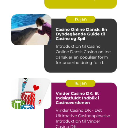
I ...
17. jan
Casino Online Dansk: En
Dybdegående Guide til
Casino og Spil
Introduktion til Casino
Online Dansk Casino online
dansk er en populær form
for underholdning for d...
16. jan
Vinder Casino DK: Et
Indsigtfuldt Indblik i
Casinoverdenen
Vinder Casino DK - Det
Ultimative Casinooplevelse
Introduktion til Vinder
Casino DK ...