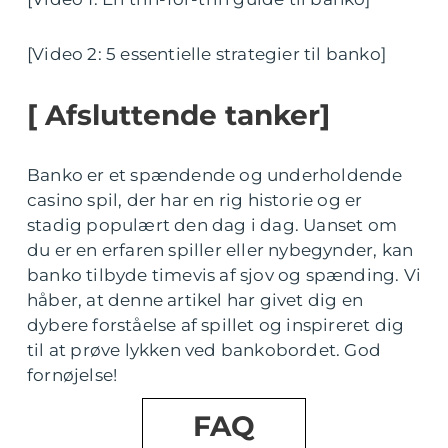
[Video 2: 5 essentielle strategier til banko]
[ Afsluttende tanker]
Banko er et spændende og underholdende
casino spil, der har en rig historie og er
stadig populært den dag i dag. Uanset om
du er en erfaren spiller eller nybegynder, kan
banko tilbyde timevis af sjov og spænding. Vi
håber, at denne artikel har givet dig en
dybere forståelse af spillet og inspireret dig
til at prøve lykken ved bankobordet. God
fornøjelse!
FAQ